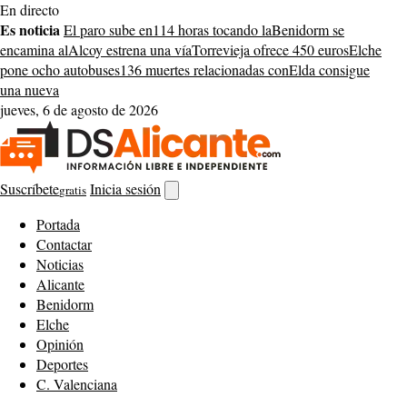
Saltar
En directo
al
Es noticia
El paro sube en
114 horas tocando la
Benidorm se
contenido
encamina al
Alcoy estrena una vía
Torrevieja ofrece 450 euros
Elche
pone ocho autobuses
136 muertes relacionadas con
Elda consigue
una nueva
jueves, 6 de agosto de 2026
Suscríbete
Inicia sesión
gratis
Abrir
buscador
Portada
Contactar
Noticias
Alicante
Benidorm
Elche
Opinión
Deportes
C. Valenciana