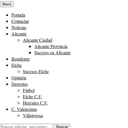
Menú
Portada
Contactar
Noticias
Alicante
Alicante Ciudad
Alicante Provincia
Sucesos en Alicante
Benidorm
Elche
Sucesos Elche
Opinión
Deportes
Fútbol
Elche C.F.
Hercules C.F.
C. Valenciana
Villajoyosa
Buscar:
Buscar