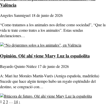
València
Angeles Sanmiguel
18 de junio de 2026
“Como tratamos a los animales nos define como sociedad”, “Que la
vida te trate como trates a los animales”. Estas sendas
declaraciones…
Opinión.
Olé ahí viene Mary Luz la españolita
Bayardo Quinto Núñez
17 de junio de 2026
A: Mari luz Morales Martín-Varés (Amiga española, madrileña)
Sucede que hace algún tiempo hubo un regalo espléndido del
destino, se congració con…
Paginación
1
2
3
…
14
›