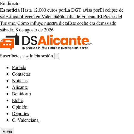
Saltar
En directo
al
Es noticia
Hasta 12.000 euros por
La DGT avisa por
El eclipse de
contenido
sol
Estopa ofrecerá en Valencia
Filosofía de Foucault
El Precio del
Turismo
¿Cómo influye nuestra dieta
Este coche era demasiado
sábado, 8 de agosto de 2026
Suscríbete
Inicia sesión
gratis
Abrir
buscador
Portada
Contactar
Noticias
Alicante
Benidorm
Elche
Opinión
Deportes
C. Valenciana
Menú