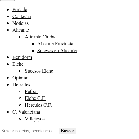
Portada
Contactar
Noticias
Alicante
Alicante Ciudad
Alicante Provincia
Sucesos en Alicante
Benidorm
Elche
Sucesos Elche
Opinión
Deportes
Fútbol
Elche C.F.
Hercules C.F.
C. Valenciana
Villajoyosa
Buscar:
Buscar