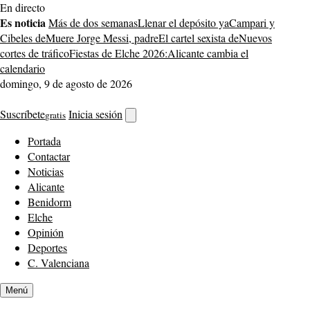
Saltar
En directo
al
Es noticia
Más de dos semanas
Llenar el depósito ya
Campari y
contenido
Cibeles de
Muere Jorge Messi, padre
El cartel sexista de
Nuevos
cortes de tráfico
Fiestas de Elche 2026:
Alicante cambia el
calendario
domingo, 9 de agosto de 2026
Suscríbete
Inicia sesión
gratis
Abrir
buscador
Portada
Contactar
Noticias
Alicante
Benidorm
Elche
Opinión
Deportes
C. Valenciana
Menú