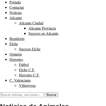
Portada
Contactar
Noticias
Alicante
Alicante Ciudad
Alicante Provincia
Sucesos en Alicante
Benidorm
Elche
Sucesos Elche
Opinión
Deportes
Fútbol
Elche C.F.
Hercules C.F.
C. Valenciana
Villajoyosa
Buscar:
Buscar