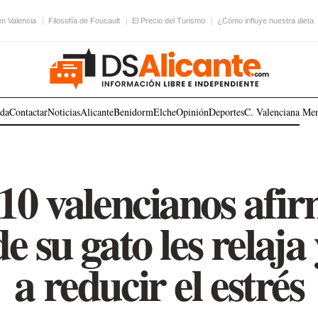
en Valencia
Filosofía de Foucault
El Precio del Turismo
¿Cómo influye nuestra dieta
ada
Contactar
Noticias
Alicante
Benidorm
Elche
Opinión
Deportes
C. Valenciana
Me
 10 valencianos afir
e su gato les relaja 
a reducir el estrés