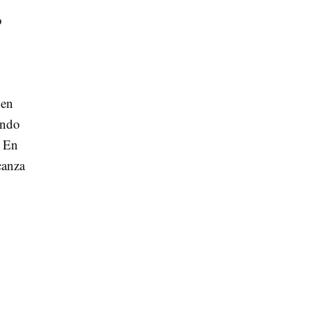
o
 en
ando
. En
canza