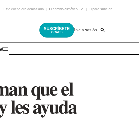
Este coche era demasiado
El cambio climático. Se
El paro sube en
SUSCRÍBETE
Inicia sesión
GRATIS
nú
man que el
y les ayuda