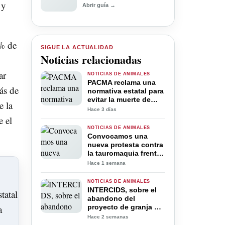
 y
Abrir guía →
2% de
SIGUE LA ACTUALIDAD
Noticias relacionadas
ar
NOTICIAS DE ANIMALES
PACMA reclama una
ás de
normativa estatal para
evitar la muerte de
e la
animales silvestres en
Hace 3 días
infraestructuras
e el
humanas
NOTICIAS DE ANIMALES
Convocamos una
nueva protesta contra
la tauromaquia frente
al Ayuntamiento de
Hace 1 semana
Alfafar
NOTICIAS DE ANIMALES
INTERCIDS, sobre el
abandono del
proyecto de granja de
pulpos en Canarias:
Hace 2 semanas
“Ahora, a por la