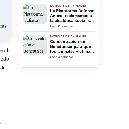
prohibición definitiva”
NOTICIAS DE ANIMALES
La Plataforma Defensa
Animal reclamamos a
la alcaldesa socialista
de Benetússer que se
Hace 2 semanas
disculpe por asegurar
que no había animales
NOTICIAS DE ANIMALES
entre los escombros
Concentración en
Benetússer para que
en la
los animales víctimas
del derrumbamiento
tido,
Hace 3 semanas
sean rescatados con
 de
urgencia
a