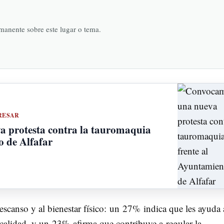
rmanente sobre este lugar o tema.
RESAR
 protesta contra la tauromaquia
o de Alfafar
descanso y al bienestar físico: un 27% indica que les ayuda 
 calidad, y un 23% afirma que contribuye a regular la