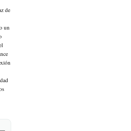
az de
mo un
o
el
ance
exión
idad
os