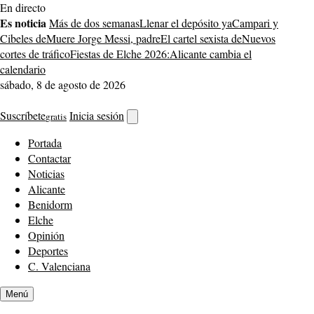
Saltar
En directo
al
Es noticia
Más de dos semanas
Llenar el depósito ya
Campari y
contenido
Cibeles de
Muere Jorge Messi, padre
El cartel sexista de
Nuevos
cortes de tráfico
Fiestas de Elche 2026:
Alicante cambia el
calendario
sábado, 8 de agosto de 2026
Suscríbete
Inicia sesión
gratis
Abrir
buscador
Portada
Contactar
Noticias
Alicante
Benidorm
Elche
Opinión
Deportes
C. Valenciana
Menú