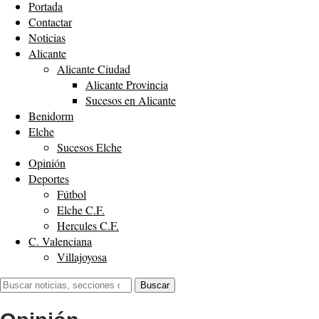
Portada
Contactar
Noticias
Alicante
Alicante Ciudad
Alicante Provincia
Sucesos en Alicante
Benidorm
Elche
Sucesos Elche
Opinión
Deportes
Fútbol
Elche C.F.
Hercules C.F.
C. Valenciana
Villajoyosa
Buscar:
Buscar