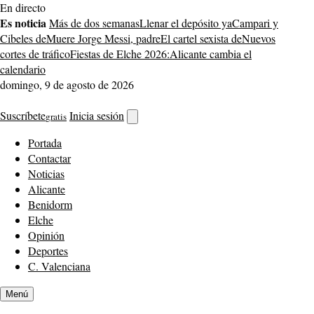
Saltar
En directo
al
Es noticia
Más de dos semanas
Llenar el depósito ya
Campari y
contenido
Cibeles de
Muere Jorge Messi, padre
El cartel sexista de
Nuevos
cortes de tráfico
Fiestas de Elche 2026:
Alicante cambia el
calendario
domingo, 9 de agosto de 2026
Suscríbete
Inicia sesión
gratis
Abrir
buscador
Portada
Contactar
Noticias
Alicante
Benidorm
Elche
Opinión
Deportes
C. Valenciana
Menú