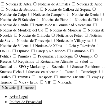
Noticias de Altea
Noticias de Animales
Noticias de Aspe
Noticias de Benidorm
Noticias de Callosa del Segura
Noticias de Calpe
Noticias de Campello
Noticias de Denia
Noticias de El Salvador
Noticias de Elche
Noticias de Elda
Noticias de Gandía
Noticias de la Comunidad Valenciana
Noticias de Monforte del Cid
Noticias de Mónovar
Noticias de
Novelda
Noticias de Orihuela
Noticias de Petrer
Noticias
de Sax
Noticias de Torrevieja
Noticias de Villajoyosa
Noticias de Villena
Noticias de Xàbia
Ocio y Televisión
ONCE
Opinión
Pareja y Relaciones
Patrimonio
Política
Primitiva
Psiquiatría y Psicología
Quinigol
Recetas
Requisitos
Restaurantes Alicante
Salud
Sanidad
SEO y Marketing
Sociedad
Sucesos Benidorm
Sucesos Elche
Sucesos en Alicante
Teatro
Tecnología
Tráfico
Tramites
Transporte
Turismo Alicante
Viajes y
Turismo
Vida y Estilo
VIP
Vivienda
Más tarde
Sí, quiero
Aviso Legal
Política de Privacidad