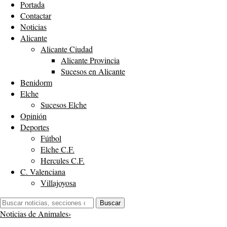
Portada
Contactar
Noticias
Alicante
Alicante Ciudad
Alicante Provincia
Sucesos en Alicante
Benidorm
Elche
Sucesos Elche
Opinión
Deportes
Fútbol
Elche C.F.
Hercules C.F.
C. Valenciana
Villajoyosa
Buscar:
Buscar
Noticias de Animales
›