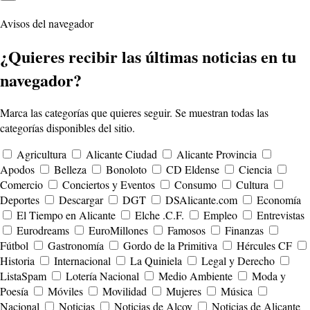
Avisos del navegador
¿Quieres recibir las últimas noticias en tu
navegador?
Marca las categorías que quieres seguir. Se muestran todas las
categorías disponibles del sitio.
Agricultura
Alicante Ciudad
Alicante Provincia
Apodos
Belleza
Bonoloto
CD Eldense
Ciencia
Comercio
Conciertos y Eventos
Consumo
Cultura
Deportes
Descargar
DGT
DSAlicante.com
Economía
El Tiempo en Alicante
Elche .C.F.
Empleo
Entrevistas
Eurodreams
EuroMillones
Famosos
Finanzas
Fútbol
Gastronomía
Gordo de la Primitiva
Hércules CF
Historia
Internacional
La Quiniela
Legal y Derecho
ListaSpam
Lotería Nacional
Medio Ambiente
Moda y
Poesía
Móviles
Movilidad
Mujeres
Música
Nacional
Noticias
Noticias de Alcoy
Noticias de Alicante