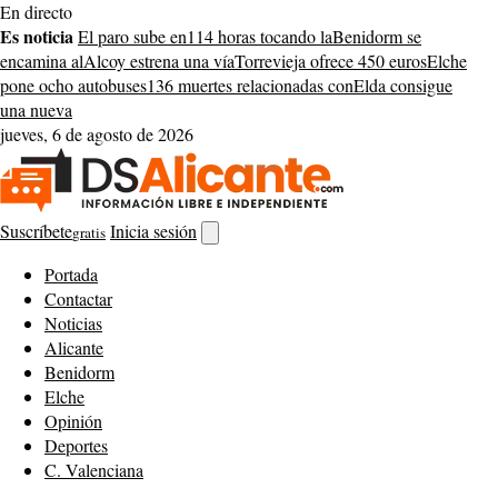
Saltar
En directo
al
Es noticia
El paro sube en
114 horas tocando la
Benidorm se
contenido
encamina al
Alcoy estrena una vía
Torrevieja ofrece 450 euros
Elche
pone ocho autobuses
136 muertes relacionadas con
Elda consigue
una nueva
jueves, 6 de agosto de 2026
Suscríbete
Inicia sesión
gratis
Abrir
buscador
Portada
Contactar
Noticias
Alicante
Benidorm
Elche
Opinión
Deportes
C. Valenciana