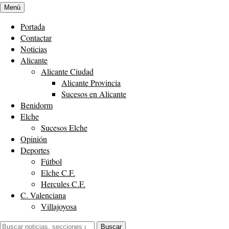
Menú
Portada
Contactar
Noticias
Alicante
Alicante Ciudad
Alicante Provincia
Sucesos en Alicante
Benidorm
Elche
Sucesos Elche
Opinión
Deportes
Fútbol
Elche C.F.
Hercules C.F.
C. Valenciana
Villajoyosa
Buscar:
Buscar