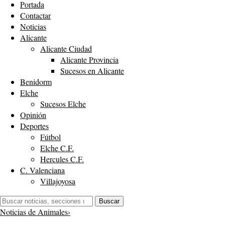
Portada
Contactar
Noticias
Alicante
Alicante Ciudad
Alicante Provincia
Sucesos en Alicante
Benidorm
Elche
Sucesos Elche
Opinión
Deportes
Fútbol
Elche C.F.
Hercules C.F.
C. Valenciana
Villajoyosa
Buscar:
Buscar
Noticias de Animales
›