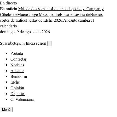
Saltar
En directo
al
Es noticia
Más de dos semanas
Llenar el depósito ya
Campari y
contenido
Cibeles de
Muere Jorge Messi, padre
El cartel sexista de
Nuevos
cortes de tráfico
Fiestas de Elche 2026:
Alicante cambia el
calendario
domingo, 9 de agosto de 2026
Suscríbete
Inicia sesión
gratis
Abrir
buscador
Portada
Contactar
Noticias
Alicante
Benidorm
Elche
Opinión
Deportes
C. Valenciana
Menú