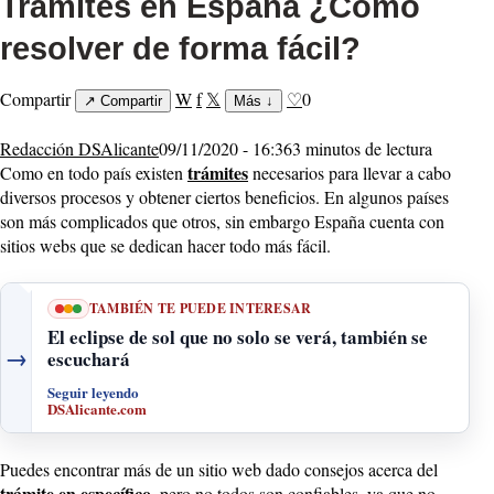
Trámites en España ¿Cómo
resolver de forma fácil?
Compartir
W
f
𝕏
♡
0
↗
Compartir
Más
↓
Redacción DSAlicante
09/11/2020 - 16:36
3 minutos de lectura
trámites
Como en todo país existen
necesarios para llevar a cabo
diversos procesos y obtener ciertos beneficios. En algunos países
son más complicados que otros, sin embargo España cuenta con
sitios webs que se dedican hacer todo más fácil.
TAMBIÉN TE PUEDE INTERESAR
El eclipse de sol que no solo se verá, también se
→
escuchará
Seguir leyendo
DSAlicante.com
Puedes encontrar más de un sitio web dado consejos acerca del
trámite en específico
, pero no todos son confiables, ya que no