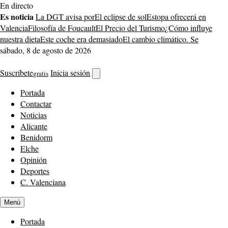
Saltar
En directo
al
Es noticia
La DGT avisa por
El eclipse de sol
Estopa ofrecerá en
contenido
Valencia
Filosofía de Foucault
El Precio del Turismo
¿Cómo influye
nuestra dieta
Este coche era demasiado
El cambio climático. Se
sábado, 8 de agosto de 2026
Suscríbete
Inicia sesión
gratis
Abrir
buscador
Portada
Contactar
Noticias
Alicante
Benidorm
Elche
Opinión
Deportes
C. Valenciana
Menú
Portada