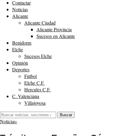
Contactar
Noticias
Alicante
Alicante Ciudad
Alicante Provincia
Sucesos en Alicante
Benidorm
Elche
Sucesos Elche
Opinión
Deportes
Fútbol
Elche C.F.
Hercules C.F.
C. Valenciana
Villajoyosa
Buscar:
Buscar
Noticias
›