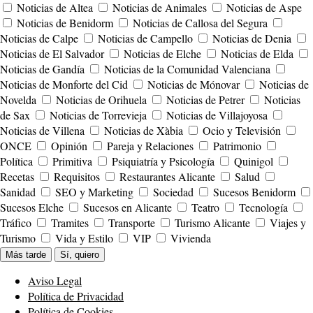
Noticias de Altea
Noticias de Animales
Noticias de Aspe
Noticias de Benidorm
Noticias de Callosa del Segura
Noticias de Calpe
Noticias de Campello
Noticias de Denia
Noticias de El Salvador
Noticias de Elche
Noticias de Elda
Noticias de Gandía
Noticias de la Comunidad Valenciana
Noticias de Monforte del Cid
Noticias de Mónovar
Noticias de
Novelda
Noticias de Orihuela
Noticias de Petrer
Noticias
de Sax
Noticias de Torrevieja
Noticias de Villajoyosa
Noticias de Villena
Noticias de Xàbia
Ocio y Televisión
ONCE
Opinión
Pareja y Relaciones
Patrimonio
Política
Primitiva
Psiquiatría y Psicología
Quinigol
Recetas
Requisitos
Restaurantes Alicante
Salud
Sanidad
SEO y Marketing
Sociedad
Sucesos Benidorm
Sucesos Elche
Sucesos en Alicante
Teatro
Tecnología
Tráfico
Tramites
Transporte
Turismo Alicante
Viajes y
Turismo
Vida y Estilo
VIP
Vivienda
Más tarde
Sí, quiero
Aviso Legal
Política de Privacidad
Política de Cookies