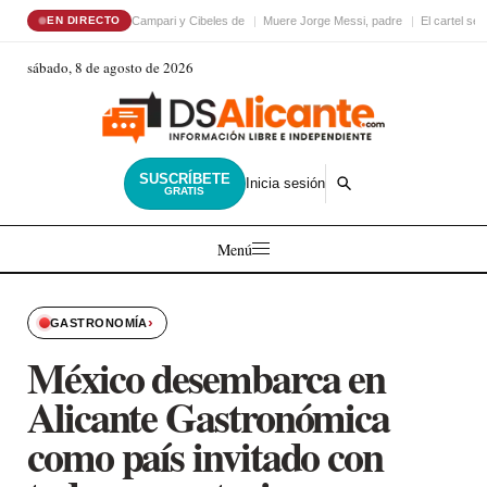
Campari y Cibeles de
Muere Jorge Messi, padre
El cartel sex
EN DIRECTO
sábado, 8 de agosto de 2026
SUSCRÍBETE
Inicia sesión
GRATIS
Menú
›
GASTRONOMÍA
México desembarca en
Alicante Gastronómica
como país invitado con