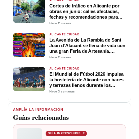
ALICANTE CIUDAD
Cortes de tráfico en Alicante por
obras en junio: calles afectadas,
fechas y recomendaciones para
conductores
Hace 2 meses
ALICANTE CIUDAD
La Avenida de La Rambla de Sant
Joan d’Alacant se llena de vida con
una gran Feria de Artesanía,
Gastronomía y Actividades para
Hace 2 meses
toda la familia durante las
Hogueras 2026
ALICANTE CIUDAD
El Mundial de Fútbol 2026 impulsa
la hostelería de Alicante con bares
y terrazas llenos durante los
partidos de España
Hace 3 semanas
AMPLÍA LA INFORMACIÓN
Guías relacionadas
GUÍA IMPRESCINDIBLE