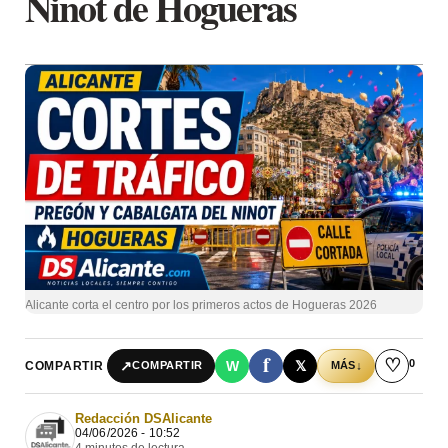
Ninot de Hogueras
Alicante corta el centro por los primeros actos de Hogueras 2026
f
♡
0
↗
W
𝕏
COMPARTIR
↓
COMPARTIR
MÁS
Redacción DSAlicante
04/06/2026 - 10:52
4 minutos de lectura