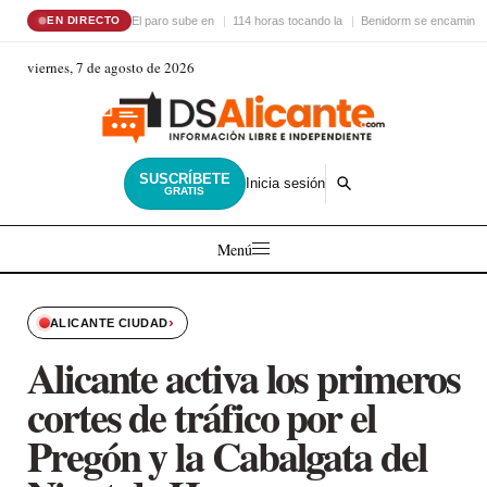
El paro sube en
114 horas tocando la
Benidorm se encamina 
EN DIRECTO
viernes, 7 de agosto de 2026
SUSCRÍBETE
Inicia sesión
GRATIS
Menú
›
ALICANTE CIUDAD
Alicante activa los primeros
cortes de tráfico por el
Pregón y la Cabalgata del