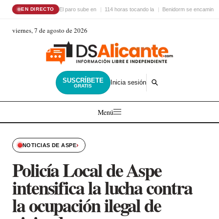
El paro sube en
114 horas tocando la
Benidorm se encamina 
EN DIRECTO
viernes, 7 de agosto de 2026
SUSCRÍBETE
Inicia sesión
GRATIS
Menú
›
NOTICIAS DE ASPE
Policía Local de Aspe
intensifica la lucha contra
la ocupación ilegal de