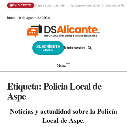
Eclipse solar: caso de
Hay alguien que sigue
Libertad de Reli
EN DIRECTO
lunes, 10 de agosto de 2026
SUSCRÍBETE
Inicia sesión
GRATIS
Menú
Etiqueta:
Policia Local de
Aspe
Noticias y actualidad sobre la Policía
Local de Aspe.