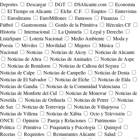
Deportes
Descargar
DGT
DSAlicante.com
Economía
El Tiempo en Alicante
Elche .C.F.
Empleo
Entrevistas
Eurodreams
EuroMillones
Famosos
Finanzas
Fútbol
Gastronomía
Gordo de la Primitiva
Hércules CF
Historia
Internacional
La Quiniela
Legal y Derecho
ListaSpam
Lotería Nacional
Medio Ambiente
Moda y
Poesía
Móviles
Movilidad
Mujeres
Música
Nacional
Noticias
Noticias de Alcoy
Noticias de Alicante
Noticias de Altea
Noticias de Animales
Noticias de Aspe
Noticias de Benidorm
Noticias de Callosa del Segura
Noticias de Calpe
Noticias de Campello
Noticias de Denia
Noticias de El Salvador
Noticias de Elche
Noticias de Elda
Noticias de Gandía
Noticias de la Comunidad Valenciana
Noticias de Monforte del Cid
Noticias de Mónovar
Noticias de
Novelda
Noticias de Orihuela
Noticias de Petrer
Noticias
de Sax
Noticias de Torrevieja
Noticias de Villajoyosa
Noticias de Villena
Noticias de Xàbia
Ocio y Televisión
ONCE
Opinión
Pareja y Relaciones
Patrimonio
Política
Primitiva
Psiquiatría y Psicología
Quinigol
Recetas
Requisitos
Restaurantes Alicante
Salud