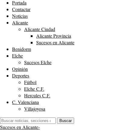
Portada
Contactar
Noticias
Alicante
Alicante Ciudad
Alicante Provincia
Sucesos en Alicante
Benidorm
Elche
Sucesos Elche
Opinión
Deportes
Fútbol
Elche C.F.
Hercules C.F.
C. Valenciana
Villajoyosa
Buscar:
Buscar
Sucesos en Alicante
›