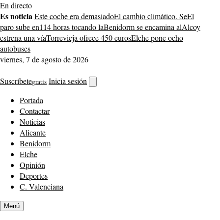
Saltar
En directo
al
Es noticia
Este coche era demasiado
El cambio climático. Se
El
contenido
paro sube en
114 horas tocando la
Benidorm se encamina al
Alcoy
estrena una vía
Torrevieja ofrece 450 euros
Elche pone ocho
autobuses
viernes, 7 de agosto de 2026
Suscríbete
Inicia sesión
gratis
Abrir
buscador
Portada
Contactar
Noticias
Alicante
Benidorm
Elche
Opinión
Deportes
C. Valenciana
Menú