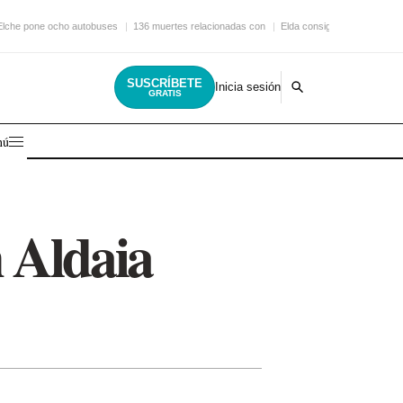
Elche pone ocho autobuses
136 muertes relacionadas con
Elda consigue una nueva
SUSCRÍBETE
Inicia sesión
GRATIS
nú
n Aldaia