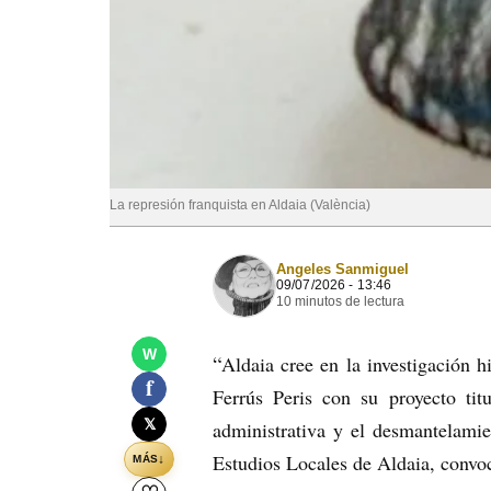
La represión franquista en Aldaia (València)
Angeles Sanmiguel
09/07/2026 - 13:46
10 minutos de lectura
W
“
Aldaia cree en la investigación 
f
Ferrús Peris con su proyecto tit
𝕏
administrativa y el desmantelami
Estudios Locales de Aldaia, convoc
↓
MÁS