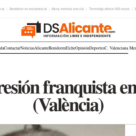
 la
Benidorm se encamina al
Alcoy estrena una vía
Torrevieja ofrece 450 euros
ada
Contactar
Noticias
Alicante
Benidorm
Elche
Opinión
Deportes
C. Valenciana
Me
esión franquista e
(València)