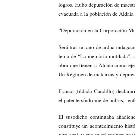
logros. Hubo depuración de maestro
evacuada a la población de Aldaia
“
Depuración en la Corporación Mun
Será tras un año de ardua indagaci
lema de “La memòria mutilada”, do
obra que tienen a Aldaia como eje 
Un Régimen de matanzas y deprava
Franco (tildado Caudillo) declara
el patente síndrome de hubris, -en
El susodicho continuaba añadien
constituye un acontecimiento his
tutti capi
, y que en tal tesitura ung