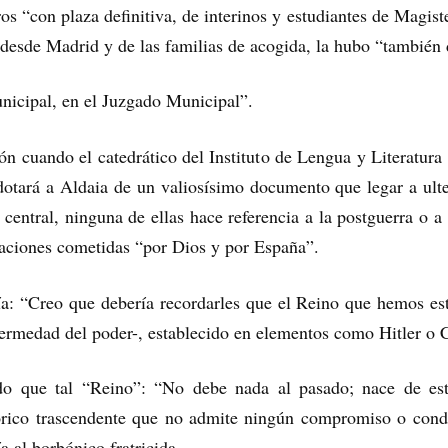
s “con plaza definitiva, de interinos y estudiantes de Magiste
 desde Madrid y de las familias de acogida, la hubo “también
icipal, en el Juzgado Municipal”.
ón cuando el catedrático del Instituto de Lengua y Literatura 
tará a Aldaia de un valiosísimo documento que legar a ulte
central, ninguna de ellas hace referencia a la postguerra o a 
ciones cometidas “por Dios y por España”.
ría: “Creo que debería recordarles que el Reino que hemos e
fermedad del poder-, establecido en elementos como Hitler o C
do que tal “Reino”: “No debe nada al pasado; nace de est
tórico trascendente que no admite ningún compromiso o condi
ía al borbónico fratricida.