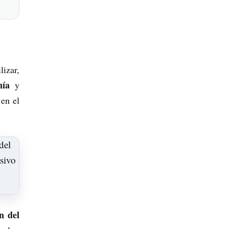
lizar,
nía
y
 en el
n del