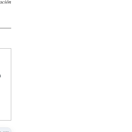
ación
n