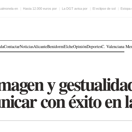
 salmonela en
Hasta 12.000 euros por
La DGT avisa por
El eclipse de sol
Estopa 
ada
Contactar
Noticias
Alicante
Benidorm
Elche
Opinión
Deportes
C. Valenciana
Me
imagen y gestualida
icar con éxito en l