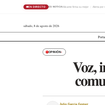
EN DIRECTO
Alicante firma su mejor
Alerta por
ES NOTICIA
sábado, 8 de agosto de 2026
Port
›
OPINIÓN
Voz, 
comun
Julio Garcia Gomez