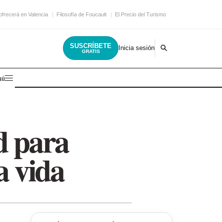
ofrecerá en Valencia
Filosofía de Foucault
El Precio del Turismo
SUSCRÍBETE
Inicia sesión
GRATIS
nú
d para
a vida