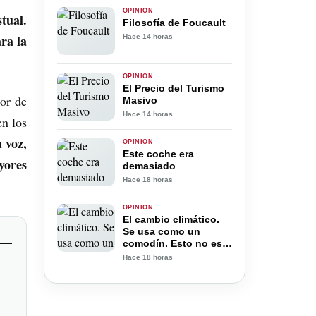
OPINIÓN
tual.
Filosofía de Foucault
ra la
Hace 14 horas
OPINIÓN
El Precio del Turismo
or de
Masivo
Hace 14 horas
en los
 voz,
OPINIÓN
Este coche era
yores
demasiado
Hace 18 horas
OPINIÓN
El cambio climático.
Se usa como un
comodín. Esto no es
negacionismo.
Hace 18 horas