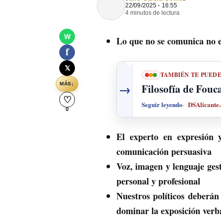
22/09/2025 - 16:55
4 minutos de lectura
W
Lo que no se comunica no e
f
𝕏
TAMBIÉN TE PUED
→
↓
MÁS
Filosofía de Fouc
♡
Seguir leyendo
DSAlicante
0
El experto en expresión 
comunicación persuasiva
Voz, imagen y lenguaje gest
personal y profesional
Nuestros políticos deberán 
dominar la exposición verbal