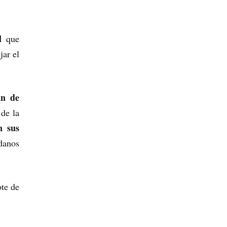
al
que
jar el
an de
 de la
n sus
danos
ote de