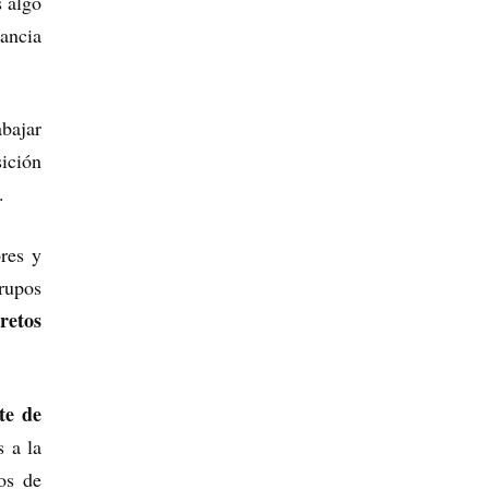
s algo
tancia
bajar
ición
.
res y
rupos
retos
te de
s a la
os de