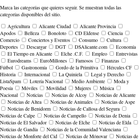
Marca las categorías que quieres seguir. Se muestran todas las
categorías disponibles del sitio.
Agricultura
Alicante Ciudad
Alicante Provincia
Apodos
Belleza
Bonoloto
CD Eldense
Ciencia
Comercio
Conciertos y Eventos
Consumo
Cultura
Deportes
Descargar
DGT
DSAlicante.com
Economía
El Tiempo en Alicante
Elche .C.F.
Empleo
Entrevistas
Eurodreams
EuroMillones
Famosos
Finanzas
Fútbol
Gastronomía
Gordo de la Primitiva
Hércules CF
Historia
Internacional
La Quiniela
Legal y Derecho
ListaSpam
Lotería Nacional
Medio Ambiente
Moda y
Poesía
Móviles
Movilidad
Mujeres
Música
Nacional
Noticias
Noticias de Alcoy
Noticias de Alicante
Noticias de Altea
Noticias de Animales
Noticias de Aspe
Noticias de Benidorm
Noticias de Callosa del Segura
Noticias de Calpe
Noticias de Campello
Noticias de Denia
Noticias de El Salvador
Noticias de Elche
Noticias de Elda
Noticias de Gandía
Noticias de la Comunidad Valenciana
Noticias de Monforte del Cid
Noticias de Mónovar
Noticias de