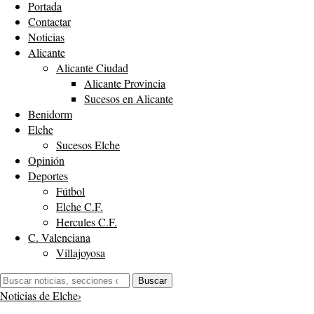
Portada
Contactar
Noticias
Alicante
Alicante Ciudad
Alicante Provincia
Sucesos en Alicante
Benidorm
Elche
Sucesos Elche
Opinión
Deportes
Fútbol
Elche C.F.
Hercules C.F.
C. Valenciana
Villajoyosa
Buscar:
Buscar
Noticias de Elche
›