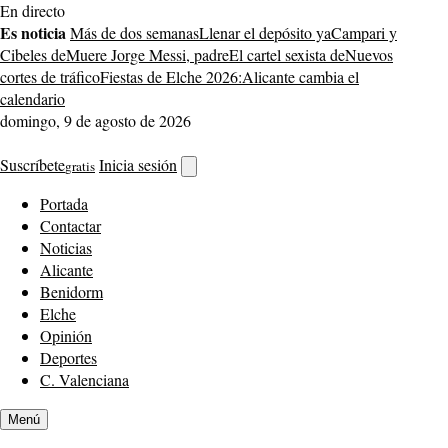
Saltar
En directo
al
Es noticia
Más de dos semanas
Llenar el depósito ya
Campari y
contenido
Cibeles de
Muere Jorge Messi, padre
El cartel sexista de
Nuevos
cortes de tráfico
Fiestas de Elche 2026:
Alicante cambia el
calendario
domingo, 9 de agosto de 2026
Suscríbete
Inicia sesión
gratis
Abrir
buscador
Portada
Contactar
Noticias
Alicante
Benidorm
Elche
Opinión
Deportes
C. Valenciana
Menú