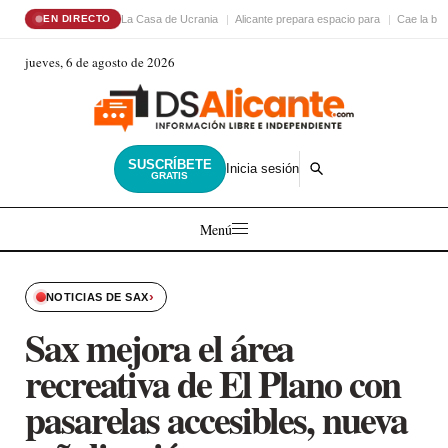
La Casa de Ucrania
Alicante prepara espacio para
Cae la ba
EN DIRECTO
jueves, 6 de agosto de 2026
SUSCRÍBETE
Inicia sesión
GRATIS
Menú
›
NOTICIAS DE SAX
Sax mejora el área
recreativa de El Plano con
pasarelas accesibles, nueva