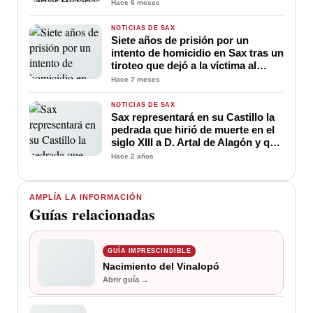
Hace 6 meses
NOTICIAS DE SAX
Siete años de prisión por un
intento de homicidio en Sax tras un
tiroteo que dejó a la víctima al
borde de la muerte
Hace 7 meses
NOTICIAS DE SAX
Sax representará en su Castillo la
pedrada que hirió de muerte en el
siglo XIII a D. Artal de Alagón y que
marcaría el rumbo de la villa
Hace 2 años
AMPLÍA LA INFORMACIÓN
Guías relacionadas
GUÍA IMPRESCINDIBLE
Nacimiento del Vinalopó
Abrir guía →