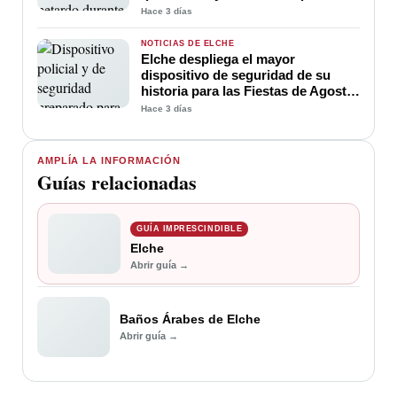
evitar
Hace 3 días
NOTICIAS DE ELCHE
Elche despliega el mayor
dispositivo de seguridad de su
historia para las Fiestas de Agosto:
3.725 efectivos
Hace 3 días
AMPLÍA LA INFORMACIÓN
Guías relacionadas
GUÍA IMPRESCINDIBLE
Elche
Abrir guía →
Baños Árabes de Elche
Abrir guía →