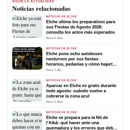
SIGUE LA ACTUALIDAD
Noticias relacionadas
NOTICIAS DE ELCHE
Elche ultima los preparativos para
sus Fiestas de Agosto 2026:
consulta los actos más esperados
Hace 6 días
NOTICIAS DE ELCHE
Elche pone ocho autobuses
nocturnos por sus fiestas:
horarios, pedanías y cómo bajarte
más cerca de casa
Hace 1 día
NOTICIAS DE ELCHE
Aparcar en Elche es gratis durante
todo agosto: cuándo vuelve a
cobrarse la zona azul
Hace 3 días
NOTICIAS DE ELCHE
Elche se prepara para la Nit de
l’Albà: qué hacer ante una
quemadura y los errores que debes