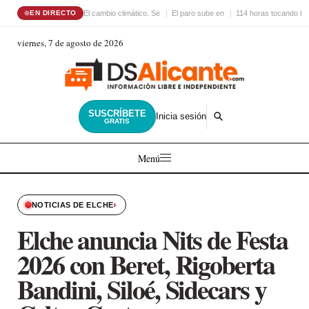
El cambio climático. Se
El paro sube en
114 horas tocando la
EN DIRECTO
viernes, 7 de agosto de 2026
SUSCRÍBETE
Inicia sesión
GRATIS
Menú
›
NOTICIAS DE ELCHE
Elche anuncia Nits de Festa
2026 con Beret, Rigoberta
Bandini, Siloé, Sidecars y