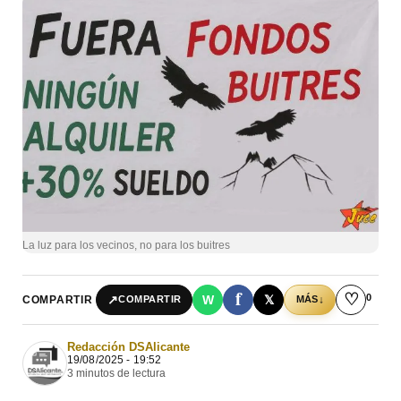
La luz para los vecinos, no para los buitres
f
♡
0
↗
W
𝕏
COMPARTIR
↓
COMPARTIR
MÁS
Redacción DSAlicante
19/08/2025 - 19:52
3 minutos de lectura