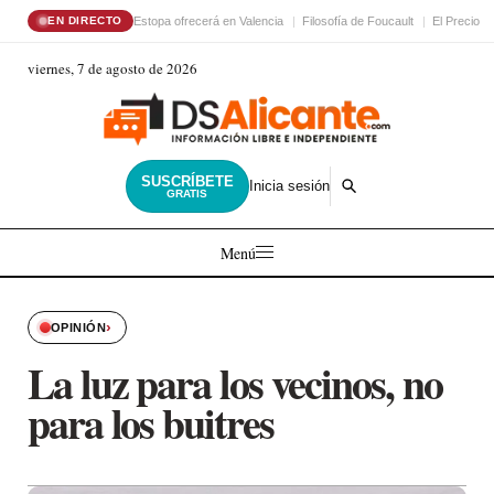
Estopa ofrecerá en Valencia
Filosofía de Foucault
El Precio d
EN DIRECTO
viernes, 7 de agosto de 2026
SUSCRÍBETE
Inicia sesión
GRATIS
Menú
›
OPINIÓN
La luz para los vecinos, no
para los buitres