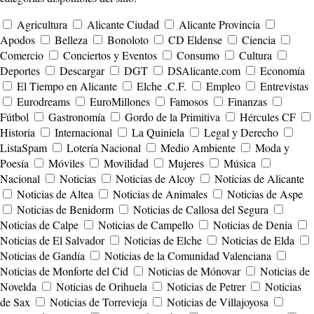
Agricultura
Alicante Ciudad
Alicante Provincia
Apodos
Belleza
Bonoloto
CD Eldense
Ciencia
Comercio
Conciertos y Eventos
Consumo
Cultura
Deportes
Descargar
DGT
DSAlicante.com
Economía
El Tiempo en Alicante
Elche .C.F.
Empleo
Entrevistas
Eurodreams
EuroMillones
Famosos
Finanzas
Fútbol
Gastronomía
Gordo de la Primitiva
Hércules CF
Historia
Internacional
La Quiniela
Legal y Derecho
ListaSpam
Lotería Nacional
Medio Ambiente
Moda y
Poesía
Móviles
Movilidad
Mujeres
Música
Nacional
Noticias
Noticias de Alcoy
Noticias de Alicante
Noticias de Altea
Noticias de Animales
Noticias de Aspe
Noticias de Benidorm
Noticias de Callosa del Segura
Noticias de Calpe
Noticias de Campello
Noticias de Denia
Noticias de El Salvador
Noticias de Elche
Noticias de Elda
Noticias de Gandía
Noticias de la Comunidad Valenciana
Noticias de Monforte del Cid
Noticias de Mónovar
Noticias de
Novelda
Noticias de Orihuela
Noticias de Petrer
Noticias
de Sax
Noticias de Torrevieja
Noticias de Villajoyosa