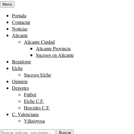
Menú
Portada
Contactar
Noticias
Alicante
Alicante Ciudad
Alicante Provincia
Sucesos en Alicante
Benidorm
Elche
Sucesos Elche
Opinión
Deportes
Fútbol
Elche C.F.
Hercules C.F.
C. Valenciana
Villajoyosa
Buscar:
Buscar