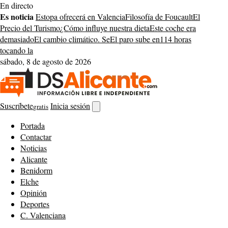
Saltar
En directo
al
Es noticia
Estopa ofrecerá en Valencia
Filosofía de Foucault
El
contenido
Precio del Turismo
¿Cómo influye nuestra dieta
Este coche era
demasiado
El cambio climático. Se
El paro sube en
114 horas
tocando la
sábado, 8 de agosto de 2026
Suscríbete
Inicia sesión
gratis
Abrir
buscador
Portada
Contactar
Noticias
Alicante
Benidorm
Elche
Opinión
Deportes
C. Valenciana