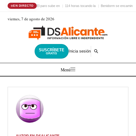
El paro sube en
114 horas tocando la
Benidorm se encamina 
EN DIRECTO
viernes, 7 de agosto de 2026
SUSCRÍBETE
Inicia sesión
GRATIS
Menú