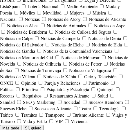
ListaSpam
Lotería Nacional
Medio Ambiente
Moda y
Poesía
Móviles
Movilidad
Mujeres
Música
Nacional
Noticias
Noticias de Alcoy
Noticias de Alicante
Noticias de Altea
Noticias de Animales
Noticias de Aspe
Noticias de Benidorm
Noticias de Callosa del Segura
Noticias de Calpe
Noticias de Campello
Noticias de Denia
Noticias de El Salvador
Noticias de Elche
Noticias de Elda
Noticias de Gandía
Noticias de la Comunidad Valenciana
Noticias de Monforte del Cid
Noticias de Mónovar
Noticias de
Novelda
Noticias de Orihuela
Noticias de Petrer
Noticias
de Sax
Noticias de Torrevieja
Noticias de Villajoyosa
Noticias de Villena
Noticias de Xàbia
Ocio y Televisión
ONCE
Opinión
Pareja y Relaciones
Patrimonio
Política
Primitiva
Psiquiatría y Psicología
Quinigol
Recetas
Requisitos
Restaurantes Alicante
Salud
Sanidad
SEO y Marketing
Sociedad
Sucesos Benidorm
Sucesos Elche
Sucesos en Alicante
Teatro
Tecnología
Tráfico
Tramites
Transporte
Turismo Alicante
Viajes y
Turismo
Vida y Estilo
VIP
Vivienda
Más tarde
Sí, quiero