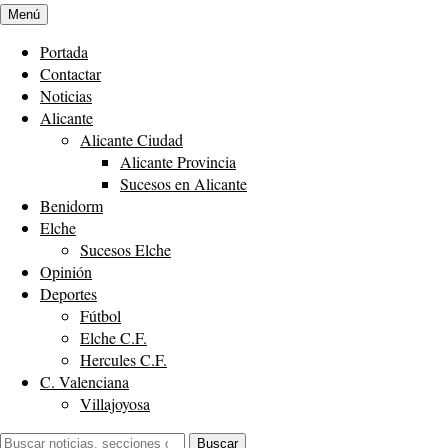
Menú
Portada
Contactar
Noticias
Alicante
Alicante Ciudad
Alicante Provincia
Sucesos en Alicante
Benidorm
Elche
Sucesos Elche
Opinión
Deportes
Fútbol
Elche C.F.
Hercules C.F.
C. Valenciana
Villajoyosa
Buscar:
Buscar