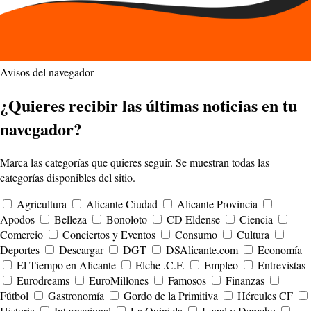
Avisos del navegador
¿Quieres recibir las últimas noticias en tu
navegador?
Marca las categorías que quieres seguir. Se muestran todas las
categorías disponibles del sitio.
Agricultura
Alicante Ciudad
Alicante Provincia
Apodos
Belleza
Bonoloto
CD Eldense
Ciencia
Comercio
Conciertos y Eventos
Consumo
Cultura
Deportes
Descargar
DGT
DSAlicante.com
Economía
El Tiempo en Alicante
Elche .C.F.
Empleo
Entrevistas
Eurodreams
EuroMillones
Famosos
Finanzas
Fútbol
Gastronomía
Gordo de la Primitiva
Hércules CF
Historia
Internacional
La Quiniela
Legal y Derecho