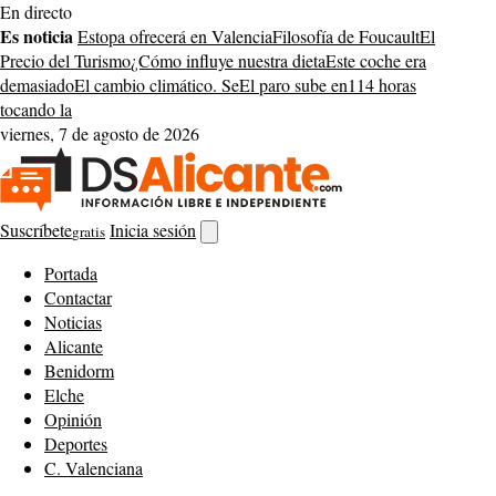
Saltar
En directo
al
Es noticia
Estopa ofrecerá en Valencia
Filosofía de Foucault
El
contenido
Precio del Turismo
¿Cómo influye nuestra dieta
Este coche era
demasiado
El cambio climático. Se
El paro sube en
114 horas
tocando la
viernes, 7 de agosto de 2026
Suscríbete
Inicia sesión
gratis
Abrir
buscador
Portada
Contactar
Noticias
Alicante
Benidorm
Elche
Opinión
Deportes
C. Valenciana