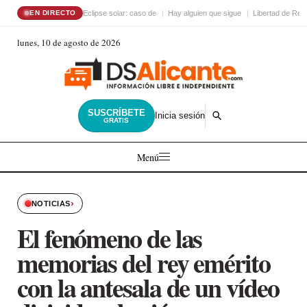
Eclipse solar: caso de
Hay alguien que sigue
Libertad de Reli
EN DIRECTO
lunes, 10 de agosto de 2026
SUSCRÍBETE
Inicia sesión
GRATIS
Menú
›
NOTICIAS
El fenómeno de las
memorias del rey emérito
con la antesala de un vídeo