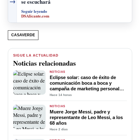
→
se escuchará
Seguir leyendo
DSAlicante.com
CASAVERDE
SIGUE LA ACTUALIDAD
Noticias relacionadas
NOTICIAS
Eclipse solar: caso de éxito de
comunicación boca a boca y
campaña de marketing personal
sin coste y al alcance de todos
Hace 14 horas
NOTICIAS
Muere Jorge Messi, padre y
representante de Leo Messi, a los
68 años
Hace 2 días