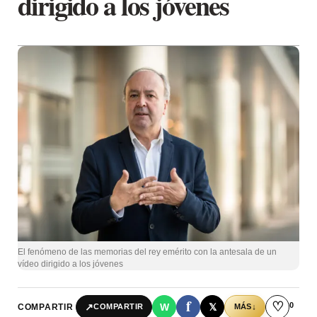
dirigido a los jóvenes
El fenómeno de las memorias del rey emérito con la antesala de un
vídeo dirigido a los jóvenes
f
♡
0
↗
W
𝕏
COMPARTIR
↓
COMPARTIR
MÁS