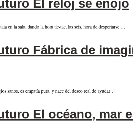
uturo El reloj se enojó
ata en la sala, dando la hora tic-tac, las seis, hora de despertarse,…
uturo Fábrica de imag
gios sanos, es empatía pura, y nace del deseo real de ayudar…
uturo El océano, mar 