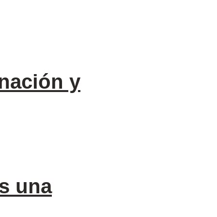
inación y
es una