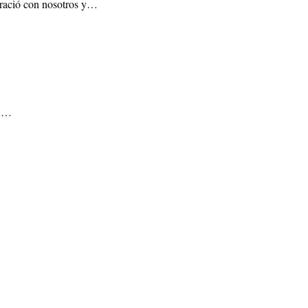
gració con nosotros y…
s,…