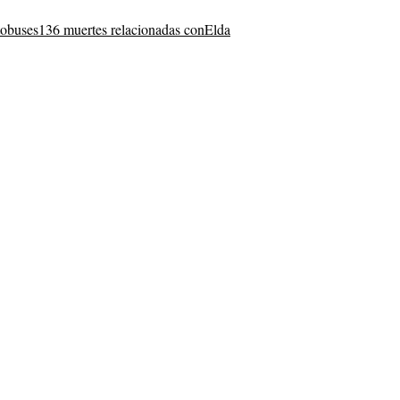
tobuses
136 muertes relacionadas con
Elda