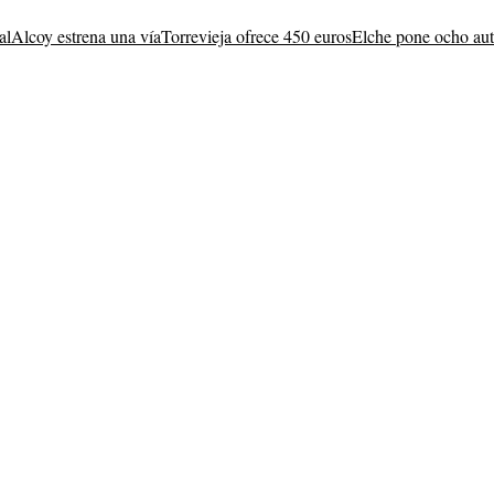
al
Alcoy estrena una vía
Torrevieja ofrece 450 euros
Elche pone ocho au