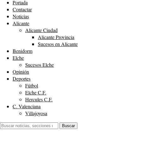
Portada
Contactar
Noticias
Alicante
Alicante Ciudad
Alicante Provincia
Sucesos en Alicante
Benidorm
Elche
Sucesos Elche
Opinión
Deportes
Fútbol
Elche C.F.
Hercules C.F.
C. Valenciana
Villajoyosa
Buscar:
Buscar