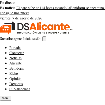
Saltar
En directo
al
Es noticia
El paro sube en
114 horas tocando la
Benidorm se encamina 
contenido
consigue una nueva
viernes, 7 de agosto de 2026
Suscríbete
Inicia sesión
gratis
Abrir
buscador
Portada
Contactar
Noticias
Alicante
Benidorm
Elche
Opinión
Deportes
C. Valenciana
Menú