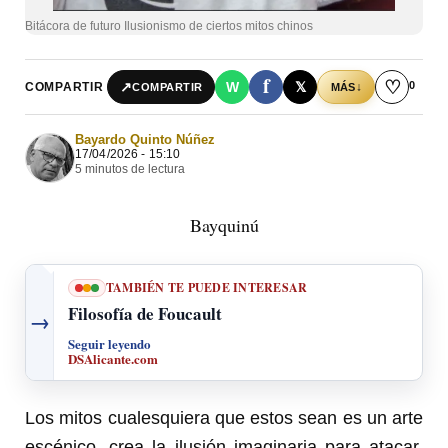
Bitácora de futuro Ilusionismo de ciertos mitos chinos
f
♡
0
↗
W
𝕏
COMPARTIR
↓
COMPARTIR
MÁS
Bayardo Quinto Núñez
17/04/2026 - 15:10
5 minutos de lectura
Bayquinú
TAMBIÉN TE PUEDE INTERESAR
Filosofía de Foucault
→
Seguir leyendo
DSAlicante.com
Los mitos cualesquiera que estos sean es un arte
escénico, crea la ilusión imaginaria para atacar,