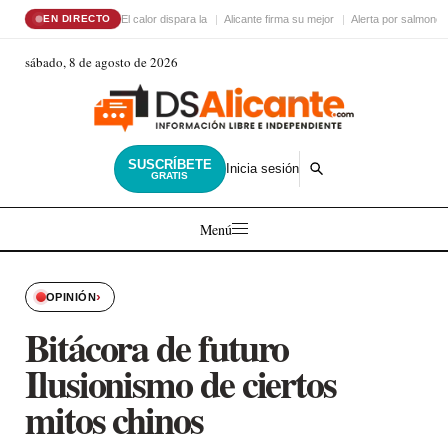
El calor dispara la
Alicante firma su mejor
Alerta por salmonel
EN DIRECTO
sábado, 8 de agosto de 2026
SUSCRÍBETE
Inicia sesión
GRATIS
Menú
›
OPINIÓN
Bitácora de futuro
Ilusionismo de ciertos
mitos chinos