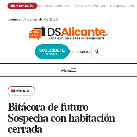
Más de dos semanas
Llenar el depósito ya
Campari y Cibele
EN DIRECTO
domingo, 9 de agosto de 2026
SUSCRÍBETE
Inicia sesión
GRATIS
Menú
›
OPINIÓN
Bitácora de futuro
Sospecha con habitación
cerrada