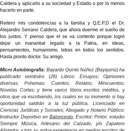
Caldera y aplicarlo a su sociedad y Estado o por lo menos
hacerlo en parte.
Reitero mis condolencias a la familia y Q.E.P.D el Dr.
Alejandro Serrano Caldera, que ahora duerme el sueño de
los justos. Y pienso que el se va contento porque logró
dejar un manantial legado a la Patria, en ideas,
pensamientos, humanismo, letras en todos los sentidos.
Hasta pronto doctor. Su amigo.
Micro Autobiografía:
Bayardo Quinto Núñez (Bayquinú) ha
publicado veintiséis (26) Libros: Ensayos; Opiniones
diversas; Pohemas; Cuentos; Relatos; Minicuentos;
Novelas Cortas; y tiene varios libros escritos inéditos, y
otros que va escribiendo, los cuales en su momento si hay
oportunidad saldrán a la luz pública, Licenciado en
Ciencias Jurídicas y Sociales; Abogado y Notario Público;
Instructor Deportivo en
Baloncesto
, Escritor; Pintor; estudio
Siempre Música, Artesano del Calzado, y/o Zapatero
Alistador, y tras su ardua experiencia en medios escritos de