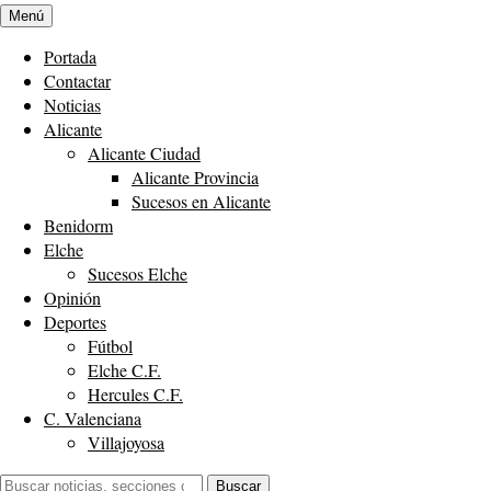
Menú
Portada
Contactar
Noticias
Alicante
Alicante Ciudad
Alicante Provincia
Sucesos en Alicante
Benidorm
Elche
Sucesos Elche
Opinión
Deportes
Fútbol
Elche C.F.
Hercules C.F.
C. Valenciana
Villajoyosa
Buscar:
Buscar