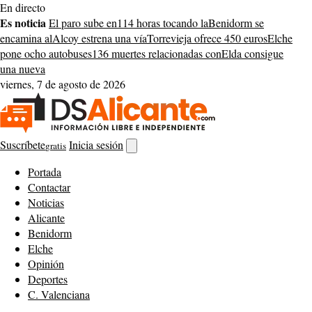
Saltar
En directo
al
Es noticia
El paro sube en
114 horas tocando la
Benidorm se
contenido
encamina al
Alcoy estrena una vía
Torrevieja ofrece 450 euros
Elche
pone ocho autobuses
136 muertes relacionadas con
Elda consigue
una nueva
viernes, 7 de agosto de 2026
Suscríbete
Inicia sesión
gratis
Abrir
buscador
Portada
Contactar
Noticias
Alicante
Benidorm
Elche
Opinión
Deportes
C. Valenciana