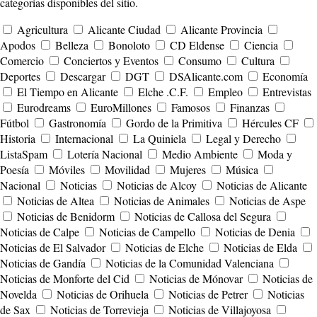
categorías disponibles del sitio.
Agricultura
Alicante Ciudad
Alicante Provincia
Apodos
Belleza
Bonoloto
CD Eldense
Ciencia
Comercio
Conciertos y Eventos
Consumo
Cultura
Deportes
Descargar
DGT
DSAlicante.com
Economía
El Tiempo en Alicante
Elche .C.F.
Empleo
Entrevistas
Eurodreams
EuroMillones
Famosos
Finanzas
Fútbol
Gastronomía
Gordo de la Primitiva
Hércules CF
Historia
Internacional
La Quiniela
Legal y Derecho
ListaSpam
Lotería Nacional
Medio Ambiente
Moda y
Poesía
Móviles
Movilidad
Mujeres
Música
Nacional
Noticias
Noticias de Alcoy
Noticias de Alicante
Noticias de Altea
Noticias de Animales
Noticias de Aspe
Noticias de Benidorm
Noticias de Callosa del Segura
Noticias de Calpe
Noticias de Campello
Noticias de Denia
Noticias de El Salvador
Noticias de Elche
Noticias de Elda
Noticias de Gandía
Noticias de la Comunidad Valenciana
Noticias de Monforte del Cid
Noticias de Mónovar
Noticias de
Novelda
Noticias de Orihuela
Noticias de Petrer
Noticias
de Sax
Noticias de Torrevieja
Noticias de Villajoyosa