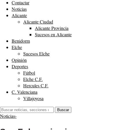
Contactar
Noticias
Alicante
Alicante Ciudad
Alicante Provincia
Sucesos en Alicante
Benidorm
Elche
Sucesos Elche
Opinión
Deportes
Fútbol
Elche C.F.
Hercules C.F.
C. Valenciana
Villajoyosa
Buscar:
Buscar
Noticias
›