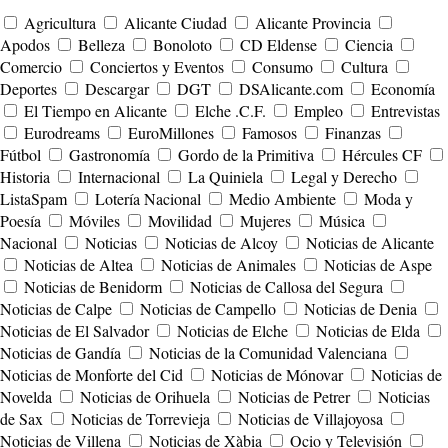
Agricultura
Alicante Ciudad
Alicante Provincia
Apodos
Belleza
Bonoloto
CD Eldense
Ciencia
Comercio
Conciertos y Eventos
Consumo
Cultura
Deportes
Descargar
DGT
DSAlicante.com
Economía
El Tiempo en Alicante
Elche .C.F.
Empleo
Entrevistas
Eurodreams
EuroMillones
Famosos
Finanzas
Fútbol
Gastronomía
Gordo de la Primitiva
Hércules CF
Historia
Internacional
La Quiniela
Legal y Derecho
ListaSpam
Lotería Nacional
Medio Ambiente
Moda y
Poesía
Móviles
Movilidad
Mujeres
Música
Nacional
Noticias
Noticias de Alcoy
Noticias de Alicante
Noticias de Altea
Noticias de Animales
Noticias de Aspe
Noticias de Benidorm
Noticias de Callosa del Segura
Noticias de Calpe
Noticias de Campello
Noticias de Denia
Noticias de El Salvador
Noticias de Elche
Noticias de Elda
Noticias de Gandía
Noticias de la Comunidad Valenciana
Noticias de Monforte del Cid
Noticias de Mónovar
Noticias de
Novelda
Noticias de Orihuela
Noticias de Petrer
Noticias
de Sax
Noticias de Torrevieja
Noticias de Villajoyosa
Noticias de Villena
Noticias de Xàbia
Ocio y Televisión