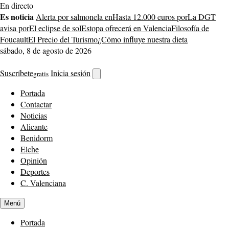
Saltar
En directo
al
Es noticia
Alerta por salmonela en
Hasta 12.000 euros por
La DGT
contenido
avisa por
El eclipse de sol
Estopa ofrecerá en Valencia
Filosofía de
Foucault
El Precio del Turismo
¿Cómo influye nuestra dieta
sábado, 8 de agosto de 2026
Suscríbete
Inicia sesión
gratis
Abrir
buscador
Portada
Contactar
Noticias
Alicante
Benidorm
Elche
Opinión
Deportes
C. Valenciana
Menú
Portada