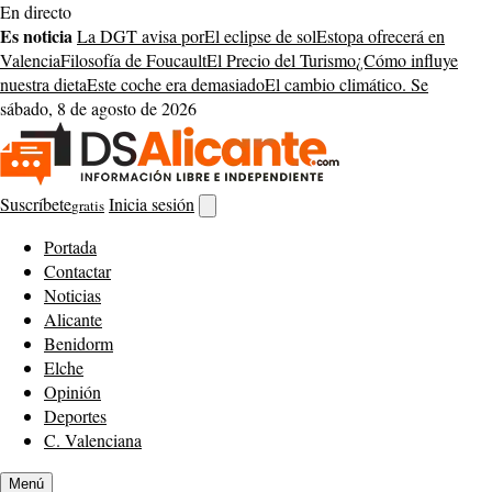
Saltar
En directo
al
Es noticia
La DGT avisa por
El eclipse de sol
Estopa ofrecerá en
contenido
Valencia
Filosofía de Foucault
El Precio del Turismo
¿Cómo influye
nuestra dieta
Este coche era demasiado
El cambio climático. Se
sábado, 8 de agosto de 2026
Suscríbete
Inicia sesión
gratis
Abrir
buscador
Portada
Contactar
Noticias
Alicante
Benidorm
Elche
Opinión
Deportes
C. Valenciana
Menú