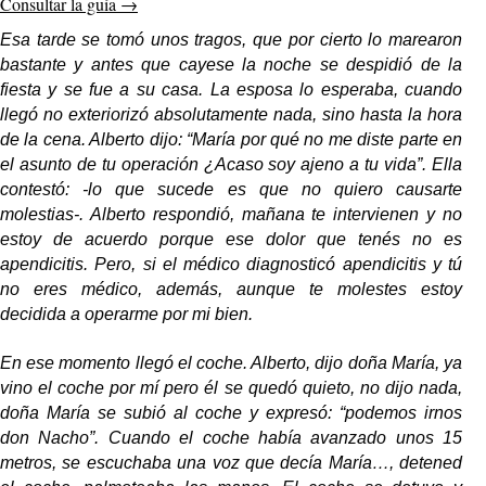
Consultar la guía
→
Esa tarde se tomó unos tragos, que por cierto lo marearon
bastante y antes que cayese la noche se despidió de la
fiesta y se fue a su casa. La esposa lo esperaba, cuando
llegó no exteriorizó absolutamente nada, sino hasta la hora
de la cena. Alberto dijo: “María por qué no me diste parte en
el asunto de tu operación ¿Acaso soy ajeno a tu vida”. Ella
contestó: -lo que sucede es que no quiero causarte
molestias-. Alberto respondió, mañana te intervienen y no
estoy de acuerdo porque ese dolor que tenés no es
apendicitis. Pero, si el médico diagnosticó apendicitis y tú
no eres médico, además, aunque te molestes estoy
decidida a operarme por mi bien.
En ese momento llegó el coche. Alberto, dijo doña María, ya
vino el coche por mí pero él se quedó quieto, no dijo nada,
doña María se subió al coche y expresó: “podemos irnos
don Nacho”. Cuando el coche había avanzado unos 15
metros, se escuchaba una voz que decía María…, detened