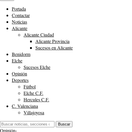
Portada
Contactar
Noticias
Alicante
Alicante Ciudad
Alicante Provincia
Sucesos en Alicante
Benidorm
Elche
Sucesos Elche
Opinión
Deportes
Fútbol
Elche C.F.
Hercules C.F.
C. Valenciana
Villajoyosa
Buscar:
Buscar
Opinión
›