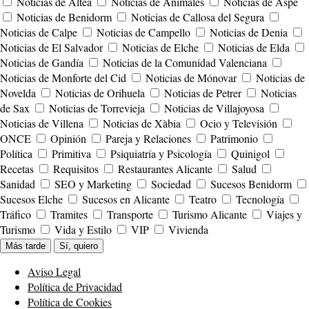
Noticias de Altea
Noticias de Animales
Noticias de Aspe
Noticias de Benidorm
Noticias de Callosa del Segura
Noticias de Calpe
Noticias de Campello
Noticias de Denia
Noticias de El Salvador
Noticias de Elche
Noticias de Elda
Noticias de Gandía
Noticias de la Comunidad Valenciana
Noticias de Monforte del Cid
Noticias de Mónovar
Noticias de
Novelda
Noticias de Orihuela
Noticias de Petrer
Noticias
de Sax
Noticias de Torrevieja
Noticias de Villajoyosa
Noticias de Villena
Noticias de Xàbia
Ocio y Televisión
ONCE
Opinión
Pareja y Relaciones
Patrimonio
Política
Primitiva
Psiquiatría y Psicología
Quinigol
Recetas
Requisitos
Restaurantes Alicante
Salud
Sanidad
SEO y Marketing
Sociedad
Sucesos Benidorm
Sucesos Elche
Sucesos en Alicante
Teatro
Tecnología
Tráfico
Tramites
Transporte
Turismo Alicante
Viajes y
Turismo
Vida y Estilo
VIP
Vivienda
Más tarde
Sí, quiero
Aviso Legal
Política de Privacidad
Política de Cookies