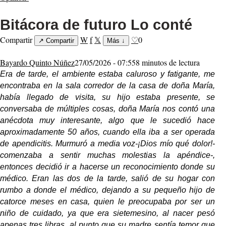
Bitácora de futuro Lo conté
Compartir
W
f
𝕏
♡
0
↗
Compartir
Más
↓
Bayardo Quinto Núñez
27/05/2026 - 07:55
8 minutos de lectura
Era de tarde, el ambiente estaba caluroso y fatigante, me
encontraba en la sala corredor de la casa de doña María,
había llegado de visita, su hijo estaba presente, se
conversaba de múltiples cosas, doña María nos contó una
anécdota muy interesante, algo que le sucedió hace
aproximadamente 50 años, cuando ella iba a ser operada
de apendicitis. Murmuró a media voz-¡Dios mío qué dolor!-
comenzaba a sentir muchas molestias la apéndice-,
entonces decidió ir a hacerse un reconocimiento donde su
médico. Eran las dos de la tarde, salió de su hogar con
rumbo a donde el médico, dejando a su pequeño hijo de
catorce meses en casa, quien le preocupaba por ser un
niño de cuidado, ya que era sietemesino, al nacer pesó
apenas tres libras, al punto que su madre sentía temor que