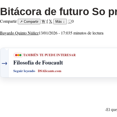
Bitácora de futuro So p
Compartir
W
f
𝕏
♡
0
↗
Compartir
Más
↓
Bayardo Quinto Núñez
13/01/2026 - 17:03
5 minutos de lectura
TAMBIÉN TE PUEDE INTERESAR
→
Filosofía de Foucault
Seguir leyendo
DSAlicante.com
-El qu