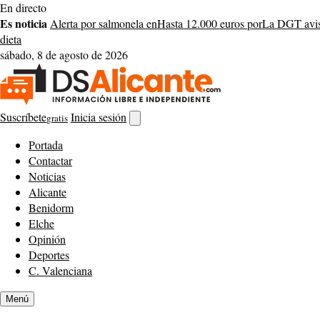
Saltar
En directo
al
Es noticia
Alerta por salmonela en
Hasta 12.000 euros por
La DGT avis
contenido
dieta
sábado, 8 de agosto de 2026
Suscríbete
Inicia sesión
gratis
Abrir
buscador
Portada
Contactar
Noticias
Alicante
Benidorm
Elche
Opinión
Deportes
C. Valenciana
Menú