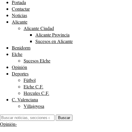
Portada
Contactar
Noticias
Alicante
Alicante Ciudad
Alicante Provincia
Sucesos en Alicante
Benidorm
Elche
Sucesos Elche
Opinión
Deportes
Fútbol
Elche C.F.
Hercules C.F.
C. Valenciana
Villajoyosa
Buscar:
Buscar
Opinión
›