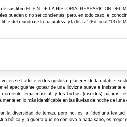
uno de sus libro EL FIN DE LA HISTORIA: REAPARICION DEL MITO
ales pueden o no ser concientes, pero, en todo caso, el conoci
tible del mundo de la naturaleza y la física” (Editorial “13 de
 veces se traduce en los gustos o placeres de la notable existe
el apaciguante gotear de una llovizna suave e insistente e o
xcelente tema musical, y los bichos (insectos) pájaros, e
la mente en lo más identificable en las
lluvias
de noche de luna o
rar la diversidad de temas, pero no, es la fidedigna lealt
ustria bélica y la guerra que no conlleva a nada sano, es mejor