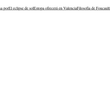
a por
El eclipse de sol
Estopa ofrecerá en Valencia
Filosofía de Foucault