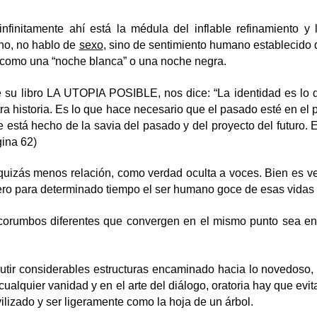
nfinitamente ahí está la médula del inflable refinamiento y
ano, no hablo de
sexo
, sino de sentimiento humano establecido 
ta como una “noche blanca” o una noche negra.
de su libro LA UTOPIA POSIBLE, nos dice: “La identidad es lo
ra historia. Es lo que hace necesario que el pasado esté en el 
e está hecho de la savia del pasado y del proyecto del futuro. 
gina 62)
izás menos relación, como verdad oculta a voces. Bien es verd
 pero para determinado tiempo el ser humano goce de esas vidas 
psicorumbos diferentes que convergen en el mismo punto sea en 
 nutir considerables estructuras encaminado hacia lo novedoso
ualquier vanidad y en el arte del diálogo, oratoria hay que evitar
lizado y ser ligeramente como la hoja de un árbol.