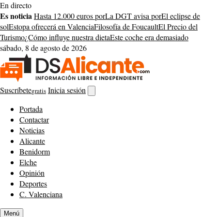
Saltar
En directo
al
Es noticia
Hasta 12.000 euros por
La DGT avisa por
El eclipse de
contenido
sol
Estopa ofrecerá en Valencia
Filosofía de Foucault
El Precio del
Turismo
¿Cómo influye nuestra dieta
Este coche era demasiado
sábado, 8 de agosto de 2026
Suscríbete
Inicia sesión
gratis
Abrir
buscador
Portada
Contactar
Noticias
Alicante
Benidorm
Elche
Opinión
Deportes
C. Valenciana
Menú