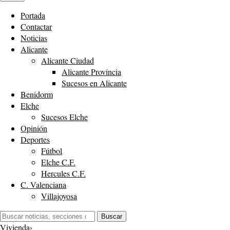
Portada
Contactar
Noticias
Alicante
Alicante Ciudad
Alicante Provincia
Sucesos en Alicante
Benidorm
Elche
Sucesos Elche
Opinión
Deportes
Fútbol
Elche C.F.
Hercules C.F.
C. Valenciana
Villajoyosa
Buscar:
Buscar
Vivienda
›