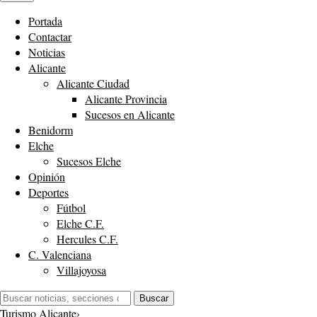
Portada
Contactar
Noticias
Alicante
Alicante Ciudad
Alicante Provincia
Sucesos en Alicante
Benidorm
Elche
Sucesos Elche
Opinión
Deportes
Fútbol
Elche C.F.
Hercules C.F.
C. Valenciana
Villajoyosa
Buscar:
Buscar
Turismo Alicante
›