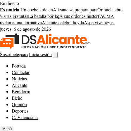
Saltar
En directo
al
Es noticia
Un coche arde en
Alicante se prepara para
Orihuela abre
contenido
visitas gratuitas
La batalla por la
¡A sus órdenes mister
PACMA
reclama una normativa
Alicante celebra hoy la
Aspe vive hoy el
jueves, 6 de agosto de 2026
Suscríbete
Inicia sesión
gratis
Abrir
buscador
Portada
Contactar
Noticias
Alicante
Benidorm
Elche
Opinión
Deportes
C. Valenciana
Menú