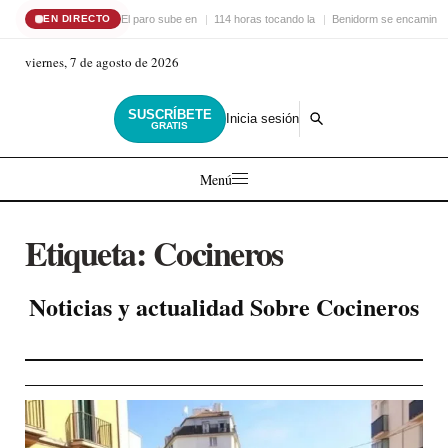
El paro sube en
114 horas tocando la
Benidorm se encamina 
EN DIRECTO
viernes, 7 de agosto de 2026
SUSCRÍBETE
Inicia sesión
GRATIS
Menú
Etiqueta:
Cocineros
Noticias y actualidad Sobre Cocineros