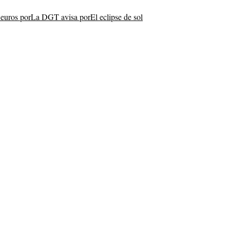
euros por
La DGT avisa por
El eclipse de sol