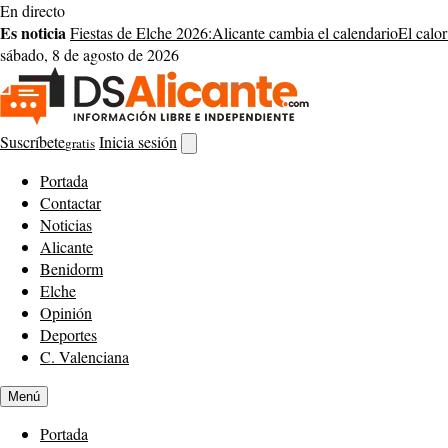
Saltar
En directo
al
Es noticia
Fiestas de Elche 2026:
Alicante cambia el calendario
El calor
contenido
sábado, 8 de agosto de 2026
Suscríbete
Inicia sesión
gratis
Abrir
buscador
Portada
Contactar
Noticias
Alicante
Benidorm
Elche
Opinión
Deportes
C. Valenciana
Menú
Portada