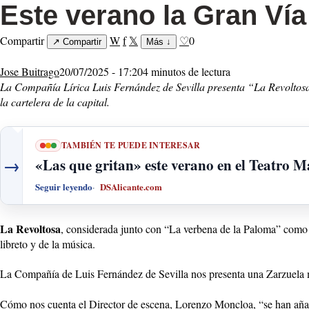
Este verano la Gran Vía
Compartir
W
f
𝕏
♡
0
↗
Compartir
Más
↓
Jose Buitrago
20/07/2025 - 17:20
4 minutos de lectura
La Compañía Lírica Luis Fernández de Sevilla presenta “La Revoltosa
la cartelera de la capital.
TAMBIÉN TE PUEDE INTERESAR
→
«Las que gritan» este verano en el Teatro M
Seguir leyendo
DSAlicante.com
La Revoltosa
, considerada junto con “La verbena de la Paloma” como u
libreto y de la música.
La Compañía de Luis Fernández de Sevilla nos presenta una Zarzuela má
Cómo nos cuenta el Director de escena, Lorenzo Moncloa, “se han añad