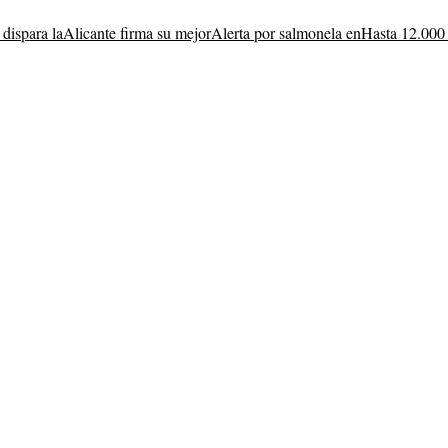
 dispara la
Alicante firma su mejor
Alerta por salmonela en
Hasta 12.000 