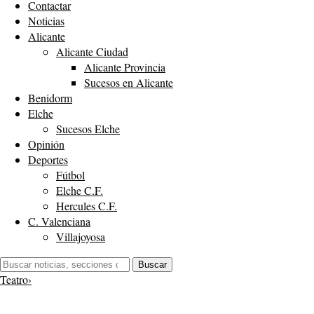
Contactar
Noticias
Alicante
Alicante Ciudad
Alicante Provincia
Sucesos en Alicante
Benidorm
Elche
Sucesos Elche
Opinión
Deportes
Fútbol
Elche C.F.
Hercules C.F.
C. Valenciana
Villajoyosa
Buscar:
Buscar
Teatro
›