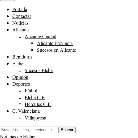
Portada
Contactar
Noticias
Alicante
Alicante Ciudad
Alicante Provincia
Sucesos en Alicante
Benidorm
Elche
Sucesos Elche
Opinión
Deportes
Fútbol
Elche C.F.
Hercules C.F.
C. Valenciana
Villajoyosa
Buscar:
Buscar
Noticias de Elche
›