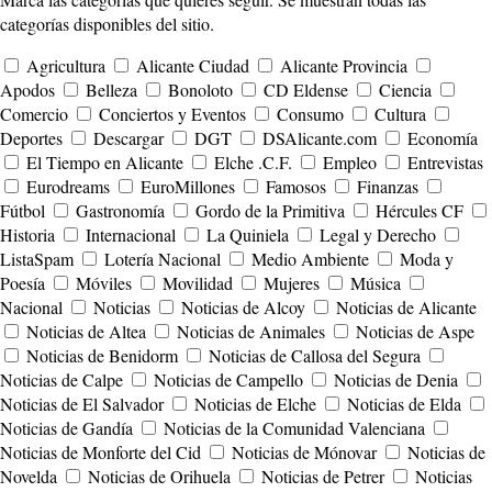
categorías disponibles del sitio.
Agricultura
Alicante Ciudad
Alicante Provincia
Apodos
Belleza
Bonoloto
CD Eldense
Ciencia
Comercio
Conciertos y Eventos
Consumo
Cultura
Deportes
Descargar
DGT
DSAlicante.com
Economía
El Tiempo en Alicante
Elche .C.F.
Empleo
Entrevistas
Eurodreams
EuroMillones
Famosos
Finanzas
Fútbol
Gastronomía
Gordo de la Primitiva
Hércules CF
Historia
Internacional
La Quiniela
Legal y Derecho
ListaSpam
Lotería Nacional
Medio Ambiente
Moda y
Poesía
Móviles
Movilidad
Mujeres
Música
Nacional
Noticias
Noticias de Alcoy
Noticias de Alicante
Noticias de Altea
Noticias de Animales
Noticias de Aspe
Noticias de Benidorm
Noticias de Callosa del Segura
Noticias de Calpe
Noticias de Campello
Noticias de Denia
Noticias de El Salvador
Noticias de Elche
Noticias de Elda
Noticias de Gandía
Noticias de la Comunidad Valenciana
Noticias de Monforte del Cid
Noticias de Mónovar
Noticias de
Novelda
Noticias de Orihuela
Noticias de Petrer
Noticias