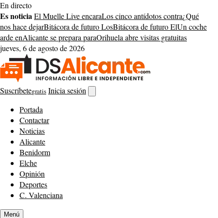
Saltar
En directo
al
Es noticia
El Muelle Live encara
Los cinco antídotos contra
¿Qué
contenido
nos hace dejar
Bitácora de futuro Los
Bitácora de futuro El
Un coche
arde en
Alicante se prepara para
Orihuela abre visitas gratuitas
jueves, 6 de agosto de 2026
Suscríbete
Inicia sesión
gratis
Abrir
buscador
Portada
Contactar
Noticias
Alicante
Benidorm
Elche
Opinión
Deportes
C. Valenciana
Menú