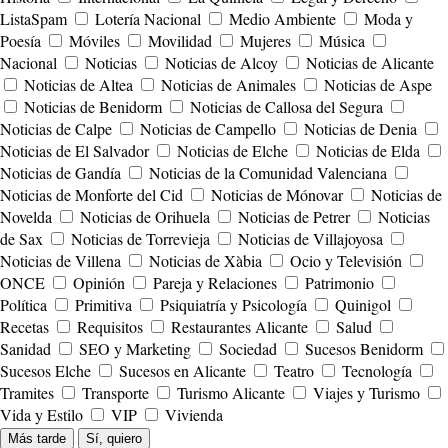
ListaSpam
Lotería Nacional
Medio Ambiente
Moda y
Poesía
Móviles
Movilidad
Mujeres
Música
Nacional
Noticias
Noticias de Alcoy
Noticias de Alicante
Noticias de Altea
Noticias de Animales
Noticias de Aspe
Noticias de Benidorm
Noticias de Callosa del Segura
Noticias de Calpe
Noticias de Campello
Noticias de Denia
Noticias de El Salvador
Noticias de Elche
Noticias de Elda
Noticias de Gandía
Noticias de la Comunidad Valenciana
Noticias de Monforte del Cid
Noticias de Mónovar
Noticias de
Novelda
Noticias de Orihuela
Noticias de Petrer
Noticias
de Sax
Noticias de Torrevieja
Noticias de Villajoyosa
Noticias de Villena
Noticias de Xàbia
Ocio y Televisión
ONCE
Opinión
Pareja y Relaciones
Patrimonio
Política
Primitiva
Psiquiatría y Psicología
Quinigol
Recetas
Requisitos
Restaurantes Alicante
Salud
Sanidad
SEO y Marketing
Sociedad
Sucesos Benidorm
Sucesos Elche
Sucesos en Alicante
Teatro
Tecnología
Tramites
Transporte
Turismo Alicante
Viajes y Turismo
Vida y Estilo
VIP
Vivienda
Más tarde
Sí, quiero