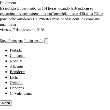
Saltar
En directo
al
Es noticia
El paro sube en
114 horas tocando la
Benidorm se
contenido
encamina al
Alcoy estrena una vía
Torrevieja ofrece 450 euros
Elche
pone ocho autobuses
136 muertes relacionadas con
Elda consigue
una nueva
viernes, 7 de agosto de 2026
Suscríbete
Inicia sesión
gratis
Abrir
buscador
Portada
Contactar
Noticias
Alicante
Benidorm
Elche
Opinión
Deportes
C. Valenciana
Menú