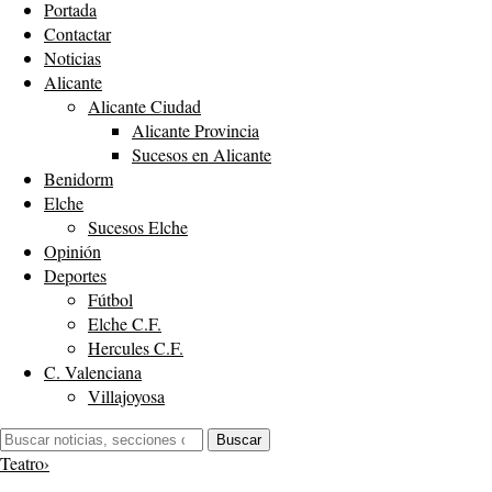
Portada
Contactar
Noticias
Alicante
Alicante Ciudad
Alicante Provincia
Sucesos en Alicante
Benidorm
Elche
Sucesos Elche
Opinión
Deportes
Fútbol
Elche C.F.
Hercules C.F.
C. Valenciana
Villajoyosa
Buscar:
Buscar
Teatro
›