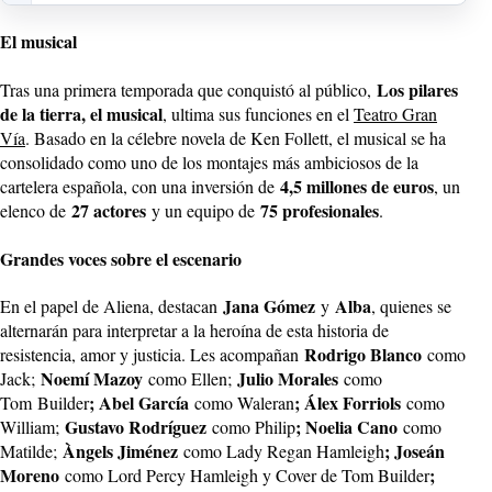
El musical
Los pilares
Tras una primera temporada que conquistó al público,
de la tierra, el musical
, ultima sus funciones en el
Teatro Gran
Vía
. Basado en la célebre novela de Ken Follett, el musical se ha
consolidado como uno de los montajes más ambiciosos de la
4,5 millones de euros
cartelera española, con una inversión de
, un
27 actores
75 profesionales
elenco de
y un equipo de
.
Grandes voces sobre el escenario
Jana Gómez
Alba
En el papel de Aliena, destacan
y
, quienes se
alternarán para interpretar a la heroína de esta historia de
Rodrigo Blanco
resistencia, amor y justicia. Les acompañan
como
Noemí Mazoy
Julio Morales
Jack;
como Ellen;
como
; Abel García
; Álex Forriols
Tom
Builder
como Waleran
como
Gustavo Rodríguez
; Noelia Cano
William;
como Philip
como
Àngels Jiménez
; Joseán
Matilde;
como Lady Regan Hamleigh
Moreno
;
como Lord Percy Hamleigh y Cover de Tom Builder