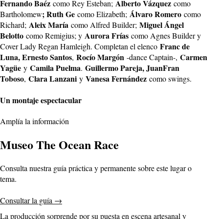
Fernando Baéz
Alberto Vázquez
como Rey Esteban;
como
; Ruth Ge
Álvaro Romero
Bartholomew
como Elizabeth;
como
Aleix María
Miguel Ángel
Richard;
como Alfred Builder;
Belotto
Aurora Frías
como Remigius; y
como Agnes Builder y
Franc de
Cover Lady Regan Hamleigh. Completan el elenco
Luna, Ernesto Santos
Rocío Margón
Carmen
,
-dance Captain-,
Yagüe
Camila Puelma
Guillermo Pareja, JuanFran
y
.
Toboso
Clara Lanzani
Vanesa Fernández
,
y
como swings.
Un montaje espectacular
Amplía la información
Museo The Ocean Race
Consulta nuestra guía práctica y permanente sobre este lugar o
tema.
Consultar la guía
→
La producción sorprende por su puesta en escena artesanal y