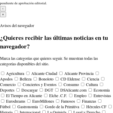
pendiente de aprobación editorial.
↑
×
Avisos del navegador
¿Quieres recibir las últimas noticias en tu
navegador?
Marca las categorías que quieres seguir. Se muestran todas las
categorías disponibles del sitio.
Agricultura
Alicante Ciudad
Alicante Provincia
Apodos
Belleza
Bonoloto
CD Eldense
Ciencia
Comercio
Conciertos y Eventos
Consumo
Cultura
Deportes
Descargar
DGT
DSAlicante.com
Economía
El Tiempo en Alicante
Elche .C.F.
Empleo
Entrevistas
Eurodreams
EuroMillones
Famosos
Finanzas
Fútbol
Gastronomía
Gordo de la Primitiva
Hércules CF
Historia
Internacional
La Quiniela
Legal y Derecho