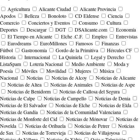
Agricultura
Alicante Ciudad
Alicante Provincia
Apodos
Belleza
Bonoloto
CD Eldense
Ciencia
Comercio
Conciertos y Eventos
Consumo
Cultura
Deportes
Descargar
DGT
DSAlicante.com
Economía
El Tiempo en Alicante
Elche .C.F.
Empleo
Entrevistas
Eurodreams
EuroMillones
Famosos
Finanzas
Fútbol
Gastronomía
Gordo de la Primitiva
Hércules CF
Historia
Internacional
La Quiniela
Legal y Derecho
ListaSpam
Lotería Nacional
Medio Ambiente
Moda y
Poesía
Móviles
Movilidad
Mujeres
Música
Nacional
Noticias
Noticias de Alcoy
Noticias de Alicante
Noticias de Altea
Noticias de Animales
Noticias de Aspe
Noticias de Benidorm
Noticias de Callosa del Segura
Noticias de Calpe
Noticias de Campello
Noticias de Denia
Noticias de El Salvador
Noticias de Elche
Noticias de Elda
Noticias de Gandía
Noticias de la Comunidad Valenciana
Noticias de Monforte del Cid
Noticias de Mónovar
Noticias de
Novelda
Noticias de Orihuela
Noticias de Petrer
Noticias
de Sax
Noticias de Torrevieja
Noticias de Villajoyosa
Noticias de Villena
Noticias de Xàbia
Ocio y Televisión