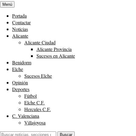
Menú
Portada
Contactar
Noticias
Alicante
Alicante Ciudad
Alicante Provincia
Sucesos en Alicante
Benidorm
Elche
Sucesos Elche
Opinión
Deportes
Fútbol
Elche C.F.
Hercules C.F.
C. Valenciana
Villajoyosa
Buscar:
Buscar