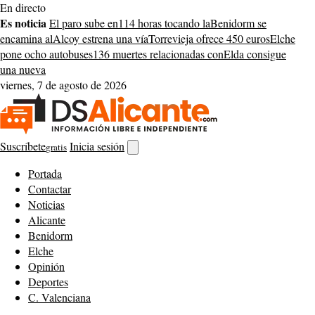
Saltar
En directo
al
Es noticia
El paro sube en
114 horas tocando la
Benidorm se
contenido
encamina al
Alcoy estrena una vía
Torrevieja ofrece 450 euros
Elche
pone ocho autobuses
136 muertes relacionadas con
Elda consigue
una nueva
viernes, 7 de agosto de 2026
Suscríbete
Inicia sesión
gratis
Abrir
buscador
Portada
Contactar
Noticias
Alicante
Benidorm
Elche
Opinión
Deportes
C. Valenciana