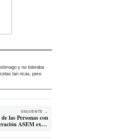
stómago y no toleraba
ecetas tan ricas, pero
SIGUIENTE →
 de las Personas con
deración ASEM exige
y accesibilidad para
des neuromusculares