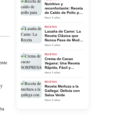
Nutritivo y
reconfortante: Receta
de Caldo de Pollo para
Bebés»
Hace 3 años
RECETAS
Lasaña de Carne: La
Receta Clásica que
Nunca Pasa de Moda
🍽️
Hace 2 años
RECETAS
Crema de Cacao
ente
Vegana: Una Receta
Rápida, Fácil y
Deliciosa
Hace 2 años
RECETAS
 y
Receta Merluza a la
Gallega: Delicia con
Salsa Verde
Hace 3 años
ba