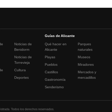
Guías de Alicante
de
Noticias de
Qué hacer en
Parques
Benidorm
Alicante
naturales
Noticias de
Playas
Museos
a
Torrevieja
Pueblos
Miradores
de
Cultura
Castillos
Mercados y
Deportes
mercadillos
Gastronomía
Senderismo
strada. Todos los derechos reservados.