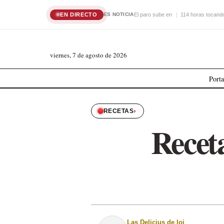
EN DIRECTO
El paro sube en
114 horas tocando
ES NOTICIA
viernes, 7 de agosto de 2026
Port
›
RECETAS
Receta
Las Delicius de loi