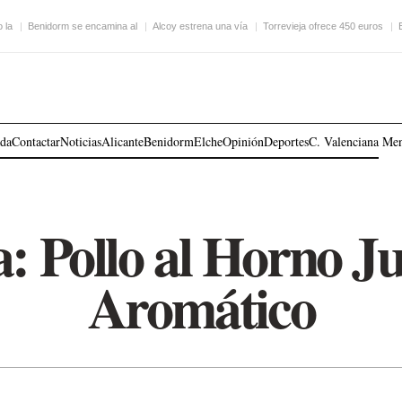
 la
Benidorm se encamina al
Alcoy estrena una vía
Torrevieja ofrece 450 euros
ada
Contactar
Noticias
Alicante
Benidorm
Elche
Opinión
Deportes
C. Valenciana
Me
: Pollo al Horno J
Aromático