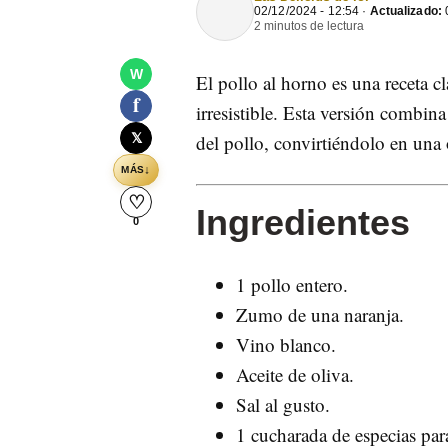
02/12/2024 - 12:54 ·
Actualizado:
0
2 minutos de lectura
W
El pollo al horno es una receta cl
f
irresistible. Esta versión combin
𝕏
del pollo, convirtiéndolo en una 
↓
MÁS
♡
Ingredientes
0
1 pollo entero.
Zumo de una naranja.
Vino blanco.
Aceite de oliva.
Sal al gusto.
1 cucharada de especias par