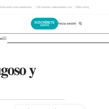
Elche pone ocho autobuses
136 muertes relacionadas con
Elda consigue una nueva
SUSCRÍBETE
Inicia sesión
GRATIS
nú
ugoso y