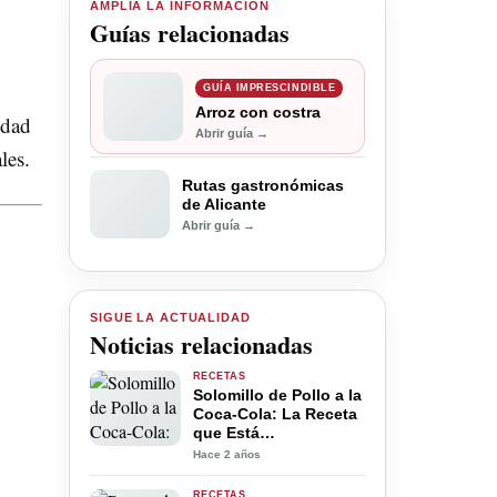
AMPLÍA LA INFORMACIÓN
Guías relacionadas
GUÍA IMPRESCINDIBLE
Arroz con costra
idad
Abrir guía →
les.
Rutas gastronómicas
de Alicante
Abrir guía →
SIGUE LA ACTUALIDAD
Noticias relacionadas
RECETAS
Solomillo de Pollo a la
Coca-Cola: La Receta
que Está
Revolucionando la
Hace 2 años
Cocina Familiar
RECETAS