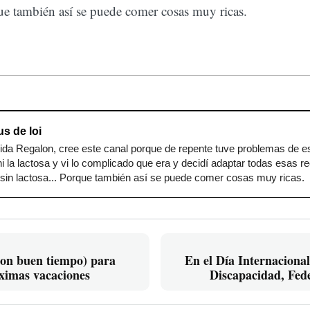
que también así se puede comer cosas muy ricas.
us de loi
ida Regalon, cree este canal porque de repente tuve problemas de e
 ni la lactosa y vi lo complicado que era y decidí adaptar todas esas r
y sin lactosa... Porque también así se puede comer cosas muy ricas.
(con buen tiempo) para
En el Día Internacional
óximas vacaciones
Discapacidad, Fe
mejoras en la autonomía 
personas con enfermeda