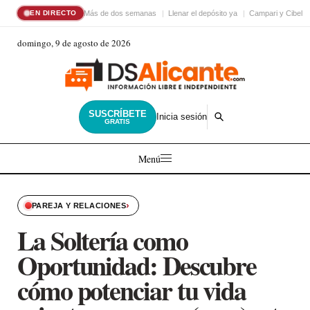
Más de dos semanas
Llenar el depósito ya
Campari y Cibele
EN DIRECTO
domingo, 9 de agosto de 2026
SUSCRÍBETE
Inicia sesión
GRATIS
Menú
›
PAREJA Y RELACIONES
La Soltería como
Oportunidad: Descubre
cómo potenciar tu vida