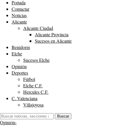
Portada
Contactar
Noticias
Alicante
Alicante Ciudad
Alicante Provincia
Sucesos en Alicante
Benidorm
Elche
Sucesos Elche
Opinión
Deportes
Fútbol
Elche C.F.
Hercules C.F.
C. Valenciana
Villajoyosa
Buscar:
Buscar
Opinión
›