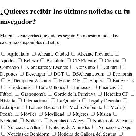
¿Quieres recibir las últimas noticias en tu
navegador?
Marca las categorías que quieres seguir. Se muestran todas las
categorías disponibles del sitio.
Agricultura
Alicante Ciudad
Alicante Provincia
Apodos
Belleza
Bonoloto
CD Eldense
Ciencia
Comercio
Conciertos y Eventos
Consumo
Cultura
Deportes
Descargar
DGT
DSAlicante.com
Economía
El Tiempo en Alicante
Elche .C.F.
Empleo
Entrevistas
Eurodreams
EuroMillones
Famosos
Finanzas
Fútbol
Gastronomía
Gordo de la Primitiva
Hércules CF
Historia
Internacional
La Quiniela
Legal y Derecho
ListaSpam
Lotería Nacional
Medio Ambiente
Moda y
Poesía
Móviles
Movilidad
Mujeres
Música
Nacional
Noticias
Noticias de Alcoy
Noticias de Alicante
Noticias de Altea
Noticias de Animales
Noticias de Aspe
Noticias de Benidorm
Noticias de Callosa del Segura