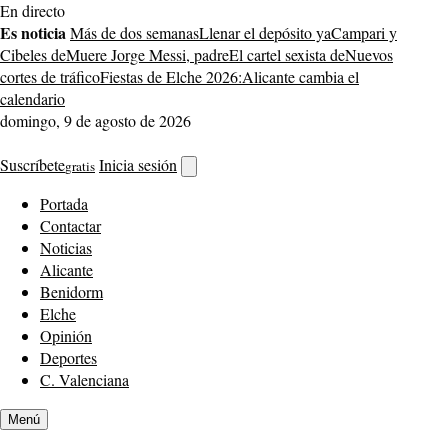
Saltar
En directo
al
Es noticia
Más de dos semanas
Llenar el depósito ya
Campari y
contenido
Cibeles de
Muere Jorge Messi, padre
El cartel sexista de
Nuevos
cortes de tráfico
Fiestas de Elche 2026:
Alicante cambia el
calendario
domingo, 9 de agosto de 2026
Suscríbete
Inicia sesión
gratis
Abrir
buscador
Portada
Contactar
Noticias
Alicante
Benidorm
Elche
Opinión
Deportes
C. Valenciana
Menú