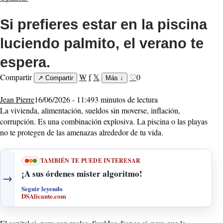
Si prefieres estar en la piscina
luciendo palmito, el verano te
espera.
Compartir
W
f
𝕏
♡
0
↗
Compartir
Más
↓
Jean Pierre
16/06/2026 - 11:49
3 minutos de lectura
La vivienda, alimentación, sueldos sin moverse, inflación,
corrupción. Es una combinación explosiva. La piscina o las playas
no te protegen de las amenazas alrededor de tu vida.
TAMBIÉN TE PUEDE INTERESAR
¡A sus órdenes mister algoritmo!
→
Seguir leyendo
DSAlicante.com