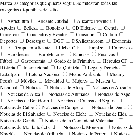
Marca las categorías que quieres seguir. Se muestran todas las
categorías disponibles del sitio.
Agricultura
Alicante Ciudad
Alicante Provincia
Apodos
Belleza
Bonoloto
CD Eldense
Ciencia
Comercio
Conciertos y Eventos
Consumo
Cultura
Deportes
Descargar
DGT
DSAlicante.com
Economía
El Tiempo en Alicante
Elche .C.F.
Empleo
Entrevistas
Eurodreams
EuroMillones
Famosos
Finanzas
Fútbol
Gastronomía
Gordo de la Primitiva
Hércules CF
Historia
Internacional
La Quiniela
Legal y Derecho
ListaSpam
Lotería Nacional
Medio Ambiente
Moda y
Poesía
Móviles
Movilidad
Mujeres
Música
Nacional
Noticias
Noticias de Alcoy
Noticias de Alicante
Noticias de Altea
Noticias de Animales
Noticias de Aspe
Noticias de Benidorm
Noticias de Callosa del Segura
Noticias de Calpe
Noticias de Campello
Noticias de Denia
Noticias de El Salvador
Noticias de Elche
Noticias de Elda
Noticias de Gandía
Noticias de la Comunidad Valenciana
Noticias de Monforte del Cid
Noticias de Mónovar
Noticias de
Novelda
Noticias de Orihuela
Noticias de Petrer
Noticias