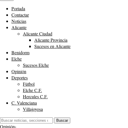
Portada
Contactar
Noticias
Alicante
Alicante Ciudad
Alicante Provincia
Sucesos en Alicante
Benidorm
Elche
Sucesos Elche
Opinión
Deportes
Fútbol
Elche C.F.
Hercules C.F.
C. Valenciana
Villajoyosa
Buscar:
Buscar
Opinión
›