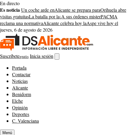
Saltar
En directo
al
Es noticia
Un coche arde en
Alicante se prepara para
Orihuela abre
contenido
visitas gratuitas
La batalla por la
¡A sus órdenes mister
PACMA
reclama una normativa
Alicante celebra hoy la
Aspe vive hoy el
jueves, 6 de agosto de 2026
Suscríbete
Inicia sesión
gratis
Abrir
buscador
Portada
Contactar
Noticias
Alicante
Benidorm
Elche
Opinión
Deportes
C. Valenciana
Menú