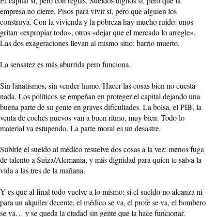
El capital si, pero con reglas. Sueldos dignos sí, pero que la
empresa no cierre. Pisos para vivir sí, pero que alguien los
construya. Con la vivienda y la pobreza hay mucho ruido: unos
gritan «expropiar todo», otros «dejar que el mercado lo arregle».
Las dos exageraciones llevan al mismo sitio: barrio muerto.
La sensatez es más aburrida pero funciona.
Sin fanatismos, sin vender humo. Hacer las cosas bien no cuesta
nada. Los políticos se empeñan en proteger el capital dejando una
buena parte de su gente en graves dificultades. La bolsa, el PIB, la
venta de coches nuevos van a buen ritmo, muy bien. Todo lo
material va estupendo. La parte moral es un desastre.
Subirle el sueldo al médico resuelve dos cosas a la vez: menos fuga
de talento a Suiza/Alemania, y más dignidad para quien te salva la
vida a las tres de la mañana.
Y es que al final todo vuelve a lo mismo: si el sueldo no alcanza ni
para un alquiler decente, el médico se va, el profe se va, el bombero
se va… y se queda la ciudad sin gente que la hace funcionar.