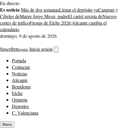
Saltar
En directo
al
Es noticia
Más de dos semanas
Llenar el depósito ya
Campari y
contenido
Cibeles de
Muere Jorge Messi, padre
El cartel sexista de
Nuevos
cortes de tráfico
Fiestas de Elche 2026:
Alicante cambia el
calendario
domingo, 9 de agosto de 2026
Suscríbete
Inicia sesión
gratis
Abrir
buscador
Portada
Contactar
Noticias
Alicante
Benidorm
Elche
Opinión
Deportes
C. Valenciana
Menú