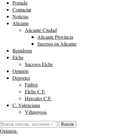
Portada
Contactar
Noticias
Alicante
Alicante Ciudad
Alicante Provincia
Sucesos en Alicante
Benidorm
Elche
Sucesos Elche
Opinión
Deportes
Fútbol
Elche C.F.
Hercules C.F.
C. Valenciana
Villajoyosa
Buscar:
Buscar
Opinión
›