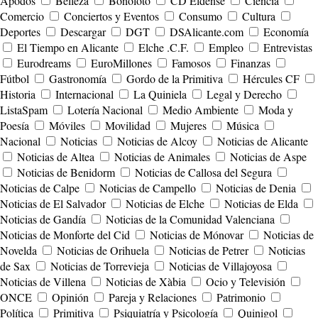
Apodos
Belleza
Bonoloto
CD Eldense
Ciencia
Comercio
Conciertos y Eventos
Consumo
Cultura
Deportes
Descargar
DGT
DSAlicante.com
Economía
El Tiempo en Alicante
Elche .C.F.
Empleo
Entrevistas
Eurodreams
EuroMillones
Famosos
Finanzas
Fútbol
Gastronomía
Gordo de la Primitiva
Hércules CF
Historia
Internacional
La Quiniela
Legal y Derecho
ListaSpam
Lotería Nacional
Medio Ambiente
Moda y
Poesía
Móviles
Movilidad
Mujeres
Música
Nacional
Noticias
Noticias de Alcoy
Noticias de Alicante
Noticias de Altea
Noticias de Animales
Noticias de Aspe
Noticias de Benidorm
Noticias de Callosa del Segura
Noticias de Calpe
Noticias de Campello
Noticias de Denia
Noticias de El Salvador
Noticias de Elche
Noticias de Elda
Noticias de Gandía
Noticias de la Comunidad Valenciana
Noticias de Monforte del Cid
Noticias de Mónovar
Noticias de
Novelda
Noticias de Orihuela
Noticias de Petrer
Noticias
de Sax
Noticias de Torrevieja
Noticias de Villajoyosa
Noticias de Villena
Noticias de Xàbia
Ocio y Televisión
ONCE
Opinión
Pareja y Relaciones
Patrimonio
Política
Primitiva
Psiquiatría y Psicología
Quinigol