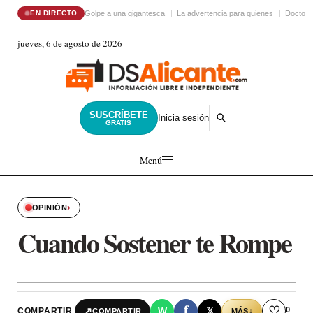
Golpe a una gigantesca
La advertencia para quienes
Doctor 
EN DIRECTO
jueves, 6 de agosto de 2026
SUSCRÍBETE
Inicia sesión
GRATIS
Menú
›
OPINIÓN
Cuando Sostener te Rompe
f
♡
0
↗
W
𝕏
COMPARTIR
↓
COMPARTIR
MÁS