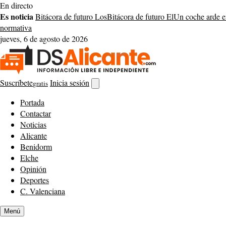
Saltar
En directo
al
Es noticia
Bitácora de futuro Los
Bitácora de futuro El
Un coche arde 
contenido
normativa
jueves, 6 de agosto de 2026
Suscríbete
Inicia sesión
gratis
Abrir
buscador
Portada
Contactar
Noticias
Alicante
Benidorm
Elche
Opinión
Deportes
C. Valenciana
Menú