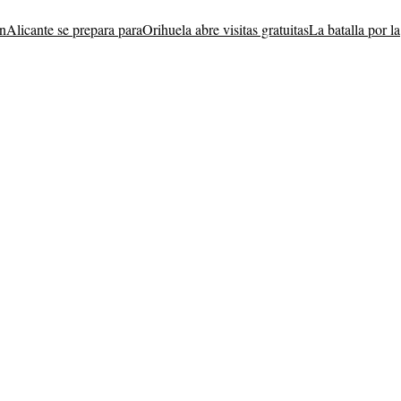
en
Alicante se prepara para
Orihuela abre visitas gratuitas
La batalla por la