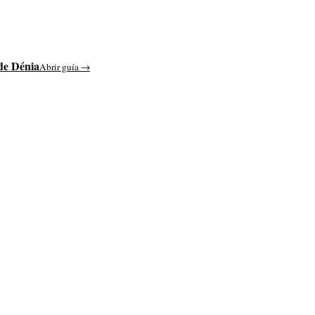
 de Dénia
Abrir guía →