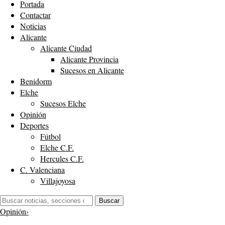
Portada
Contactar
Noticias
Alicante
Alicante Ciudad
Alicante Provincia
Sucesos en Alicante
Benidorm
Elche
Sucesos Elche
Opinión
Deportes
Fútbol
Elche C.F.
Hercules C.F.
C. Valenciana
Villajoyosa
Buscar:
Buscar
Opinión
›