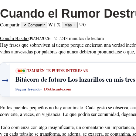
Cuando el Rumor Destr
Compartir
W
f
𝕏
♡
0
↗
Compartir
Más
↓
Conchi Basilio
09/04/2026 - 21:24
3 minutos de lectura
Hay frases que sobreviven al tiempo porque encierran una verdad incóm
vidas atravesadas por palabras que nunca debieron pronunciarse o que, 
TAMBIÉN TE PUEDE INTERESAR
→
Bitácora de futuro Los lazarillos en mis tres
Seguir leyendo
DSAlicante.com
En los pueblos pequeños no hay anonimato. Cada gesto se observa, cada 
convierte, a veces, en vigilancia. Lo que podría ser comunidad, degener
Todo comienza con algo insignificante, un comentario sin importancia,
y en cada tránsito se transforma, se adorna, se exagera, se contamina, s