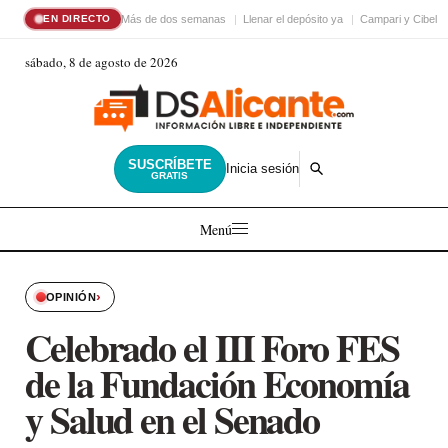
Más de dos semanas
Llenar el depósito ya
Campari y Cibele
EN DIRECTO
sábado, 8 de agosto de 2026
SUSCRÍBETE
Inicia sesión
GRATIS
Menú
›
OPINIÓN
Celebrado el III Foro FES
de la Fundación Economía
y Salud en el Senado