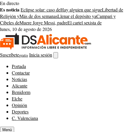
Saltar
En directo
al
Es noticia
Eclipse solar: caso de
Hay alguien que sigue
Libertad de
contenido
Religión y
Más de dos semanas
Llenar el depósito ya
Campari y
Cibeles de
Muere Jorge Messi, padre
El cartel sexista de
lunes, 10 de agosto de 2026
Suscríbete
Inicia sesión
gratis
Abrir
buscador
Portada
Contactar
Noticias
Alicante
Benidorm
Elche
Opinión
Deportes
C. Valenciana
Menú