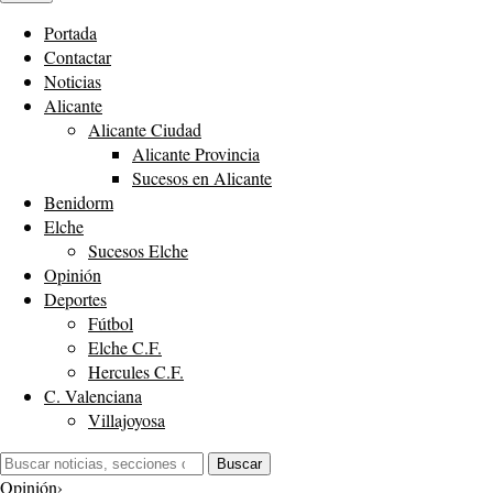
Portada
Contactar
Noticias
Alicante
Alicante Ciudad
Alicante Provincia
Sucesos en Alicante
Benidorm
Elche
Sucesos Elche
Opinión
Deportes
Fútbol
Elche C.F.
Hercules C.F.
C. Valenciana
Villajoyosa
Buscar:
Buscar
Opinión
›