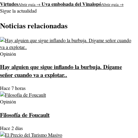
Virtudes
Uva embolsada del Vinalopó
Abrir guía →
Abrir guía →
Sigue la actualidad
Noticias relacionadas
Opinión
Hay alguien que sigue inflando la burbuja. Dígame
señor cuando va a explotar..
Hace 7 horas
Opinión
Filosofía de Foucault
Hace 2 días