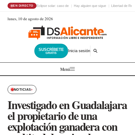
Eclipse solar: caso de
Hay alguien que sigue
Libertad de Reli
EN DIRECTO
lunes, 10 de agosto de 2026
SUSCRÍBETE
Inicia sesión
GRATIS
Menú
›
NOTICIAS
Investigado en Guadalajara
el propietario de una
explotación ganadera con