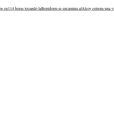
be en
114 horas tocando la
Benidorm se encamina al
Alcoy estrena una v