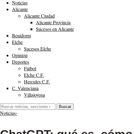
Noticias
Alicante
Alicante Ciudad
Alicante Provincia
Sucesos en Alicante
Benidorm
Elche
Sucesos Elche
Opinión
Deportes
Fútbol
Elche C.F.
Hercules C.F.
C. Valenciana
Villajoyosa
Buscar:
Buscar
Noticias
›