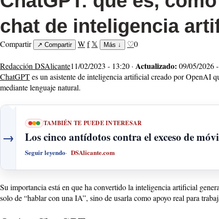
ChatGPT: qué es, cómo 
chat de inteligencia artif
Compartir
W
f
𝕏
♡
0
↗
Compartir
Más
↓
Actualizado:
Redacción DSAlicante
11/02/2023 - 13:20 ·
09/05/2026 -
ChatGPT
es un asistente de inteligencia artificial creado por OpenAI qu
mediante lenguaje natural.
TAMBIÉN TE PUEDE INTERESAR
→
Los cinco antídotos contra el exceso de móvi
Seguir leyendo
DSAlicante.com
Su importancia está en que ha convertido la inteligencia artificial gene
solo de “hablar con una IA”, sino de usarla como apoyo real para trabaj