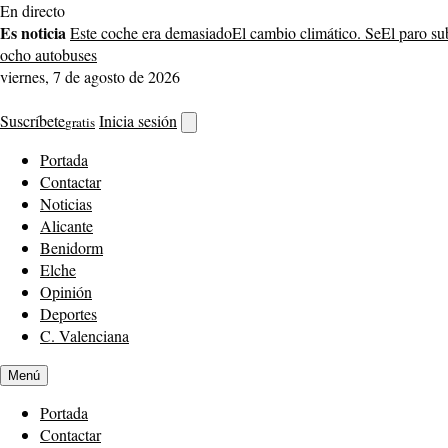
Saltar
En directo
al
Es noticia
Este coche era demasiado
El cambio climático. Se
El paro su
contenido
ocho autobuses
viernes, 7 de agosto de 2026
Suscríbete
Inicia sesión
gratis
Abrir
buscador
Portada
Contactar
Noticias
Alicante
Benidorm
Elche
Opinión
Deportes
C. Valenciana
Menú
Portada
Contactar