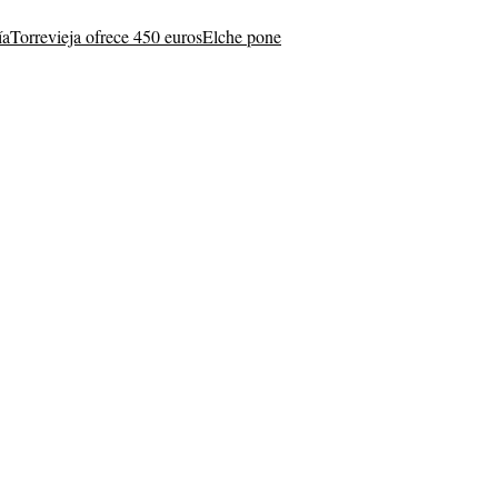
ía
Torrevieja ofrece 450 euros
Elche pone