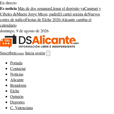
Saltar
En directo
al
Es noticia
Más de dos semanas
Llenar el depósito ya
Campari y
contenido
Cibeles de
Muere Jorge Messi, padre
El cartel sexista de
Nuevos
cortes de tráfico
Fiestas de Elche 2026:
Alicante cambia el
calendario
domingo, 9 de agosto de 2026
Suscríbete
Inicia sesión
gratis
Abrir
buscador
Portada
Contactar
Noticias
Alicante
Benidorm
Elche
Opinión
Deportes
C. Valenciana