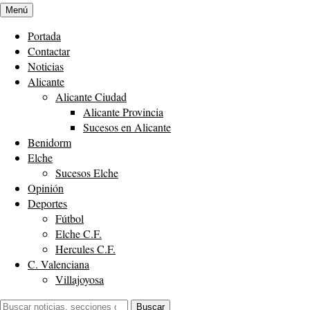
Menú
Portada
Contactar
Noticias
Alicante
Alicante Ciudad
Alicante Provincia
Sucesos en Alicante
Benidorm
Elche
Sucesos Elche
Opinión
Deportes
Fútbol
Elche C.F.
Hercules C.F.
C. Valenciana
Villajoyosa
Buscar:
Buscar