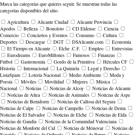
Marca las categorías que quieres seguir. Se muestran todas las
categorías disponibles del sitio.
Agricultura
Alicante Ciudad
Alicante Provincia
Apodos
Belleza
Bonoloto
CD Eldense
Ciencia
Comercio
Conciertos y Eventos
Consumo
Cultura
Deportes
Descargar
DGT
DSAlicante.com
Economía
El Tiempo en Alicante
Elche .C.F.
Empleo
Entrevistas
Eurodreams
EuroMillones
Famosos
Finanzas
Fútbol
Gastronomía
Gordo de la Primitiva
Hércules CF
Historia
Internacional
La Quiniela
Legal y Derecho
ListaSpam
Lotería Nacional
Medio Ambiente
Moda y
Poesía
Móviles
Movilidad
Mujeres
Música
Nacional
Noticias
Noticias de Alcoy
Noticias de Alicante
Noticias de Altea
Noticias de Animales
Noticias de Aspe
Noticias de Benidorm
Noticias de Callosa del Segura
Noticias de Calpe
Noticias de Campello
Noticias de Denia
Noticias de El Salvador
Noticias de Elche
Noticias de Elda
Noticias de Gandía
Noticias de la Comunidad Valenciana
Noticias de Monforte del Cid
Noticias de Mónovar
Noticias de
Novelda
Noticias de Orihuela
Noticias de Petrer
Noticias